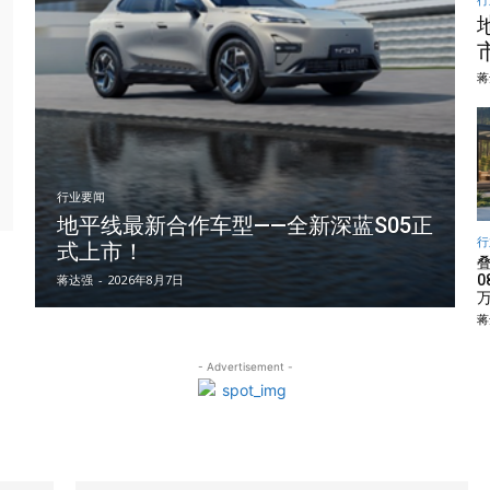
蒋
行业要闻
地平线最新合作车型——全新深蓝S05正
行
式上市！
蒋达强
-
2026年8月7日
0
蒋
- Advertisement -