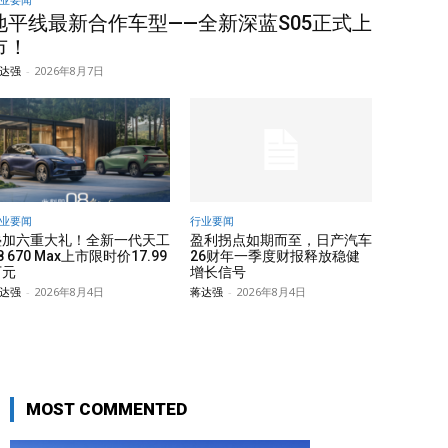
地平线最新合作车型——全新深蓝S05正式上
市！
达强
-
2026年8月7日
业要闻
行业要闻
叠加六重大礼！全新一代天工
盈利拐点如期而至，日产汽车
8 670 Max上市限时价17.99
26财年一季度财报释放稳健
万元
增长信号
达强
-
2026年8月4日
蒋达强
-
2026年8月4日
MOST COMMENTED