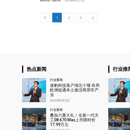
Author name
-
2026年8月7日
1
2
3
热点新闻
行业推
行业要闻
速豹科技落户湖北十堰 布局
欧洲链通本土激活商用车产
业
2026年8月5日
行业要闻
叠加六重大礼！全新一代天
工08 670 Max上市限时价
17.99万元