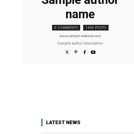
name
0 COMMENTS
1443 POSTS
www.sample-website.com
Sample author description
LATEST NEWS