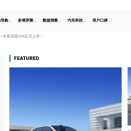
辆导购
多维评测
数据洞察
汽车科技
用户口碑
全新深蓝S05正式上市！
堰 布局欧洲链通本土激活商用车产业
FEATURED
行