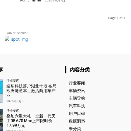
Author name
-
2026年8月7日
Page 1 of 3
- Advertisement -
荐
内容分类
行业要闻
行业要闻
速豹科技落户湖北十堰 布局
欧洲链通本土激活商用车产
车辆资讯
业
车辆导购
2026年8月5日
汽车科技
行业要闻
用户口碑
叠加六重大礼！全新一代天
工08 670 Max上市限时价
数据洞察
17.99万元
未分类