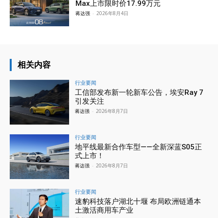
Max上市限时价17.99万元
蒋达强
-
2026年8月4日
相关内容
行业要闻
工信部发布新一轮新车公告，埃安Ray 7
引发关注
蒋达强
-
2026年8月7日
行业要闻
地平线最新合作车型——全新深蓝S05正
式上市！
蒋达强
-
2026年8月7日
行业要闻
速豹科技落户湖北十堰 布局欧洲链通本
土激活商用车产业