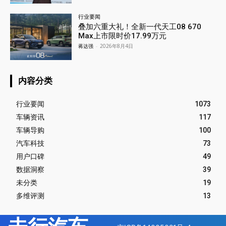
行业要闻
叠加六重大礼！全新一代天工08 670
Max上市限时价17.99万元
蒋达强
-
2026年8月4日
内容分类
行业要闻
1073
车辆资讯
117
车辆导购
100
汽车科技
73
用户口碑
49
数据洞察
39
未分类
19
多维评测
13