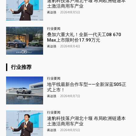
速豹科技落户湖北十堰 布局欧洲链通本
土激活商用车产业
蒋达强
-
2026年8月5日
行业要闻
叠加六重大礼！全新一代天工08 670
Max上市限时价17.99万元
蒋达强
-
2026年8月4日
行业推荐
行业要闻
地平线最新合作车型——全新深蓝S05正
式上市！
蒋达强
-
2026年8月7日
行业要闻
速豹科技落户湖北十堰 布局欧洲链通本
土激活商用车产业
蒋达强
-
2026年8月5日