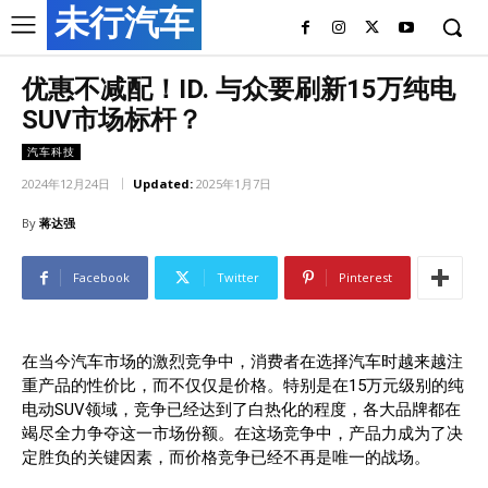
未行汽车
优惠不减配！ID. 与众要刷新15万纯电
SUV市场标杆？
汽车科技
2024年12月24日
Updated:
2025年1月7日
By
蒋达强
Facebook
Twitter
Pinterest
在当今汽车市场的激烈竞争中，消费者在选择汽车时越来越注
重产品的性价比，而不仅仅是价格。特别是在15万元级别的纯
电动SUV领域，竞争已经达到了白热化的程度，各大品牌都在
竭尽全力争夺这一市场份额。在这场竞争中，产品力成为了决
定胜负的关键因素，而价格竞争已经不再是唯一的战场。