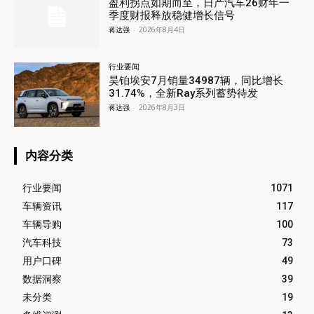
盈利拐点如期而至，日产汽车26财年一
季度财报释放稳健增长信号
蒋达强
-
2026年8月4日
行业要闻
昊铂埃安7月销量34987辆，同比增长
31.74%，全新Ray系列蓄势待发
蒋达强
-
2026年8月3日
内容分类
行业要闻
1071
车辆资讯
117
车辆导购
100
汽车科技
73
用户口碑
49
数据洞察
39
未分类
19