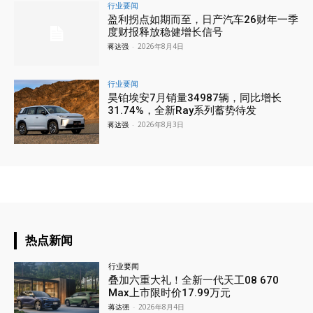
行业要闻
盈利拐点如期而至，日产汽车26财年一季
度财报释放稳健增长信号
蒋达强
-
2026年8月4日
行业要闻
昊铂埃安7月销量34987辆，同比增长
31.74%，全新Ray系列蓄势待发
蒋达强
-
2026年8月3日
热点新闻
行业要闻
叠加六重大礼！全新一代天工08 670
Max上市限时价17.99万元
蒋达强
-
2026年8月4日