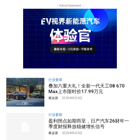
- Advertisement -
行业要闻
叠加六重大礼！全新一代天工08 670
Max上市限时价17.99万元
蒋达强
-
2026年8月4日
行业要闻
盈利拐点如期而至，日产汽车26财年一
季度财报释放稳健增长信号
蒋达强
-
2026年8月4日