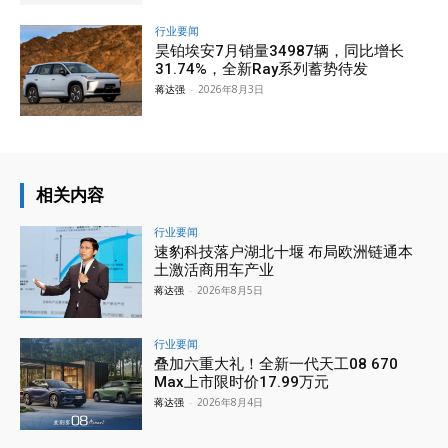
行业要闻
昊铂埃安7月销量34987辆，同比增长
31.74%，全新Ray系列蓄势待发
蒋达强
-
2026年8月3日
相关内容
行业要闻
速豹科技落户湖北十堰 布局欧洲链通本
土激活商用车产业
蒋达强
-
2026年8月5日
行业要闻
叠加六重大礼！全新一代天工08 670
Max上市限时价17.99万元
蒋达强
-
2026年8月4日