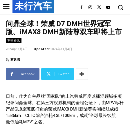
未行汽车
问鼎全球！荣威 D7 DMH世界冠军
版、iMAX8 DMH新陆尊双车即将上市
车辆资讯
2024年11月4日
Updated:
2024年11月4日
By
蒋达强
Facebook
Twitter
日前，作为自主品牌“国家队”的上汽荣威再度以插混领域多项
纪录问鼎全球。在第三方权威机构的全程公证下，由MPV标杆
产品GL8原班底打造的荣威iMAX8 DMH新陆尊实测续航成绩
1536km、CLTC综合油耗4.3L/100km，成就“全球最长续航、
最低油耗MPV”之名。