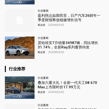
行业要闻
盈利拐点如期而至，日产汽车26财年一
季度财报释放稳健增长信号
蒋达强
-
2026年8月4日
行业要闻
昊铂埃安7月销量34987辆，同比增长
31.74%，全新Ray系列蓄势待发
蒋达强
-
2026年8月3日
行业推荐
行业要闻
叠加六重大礼！全新一代天工08 670
Max上市限时价17.99万元
蒋达强
-
2026年8月4日
行业要闻