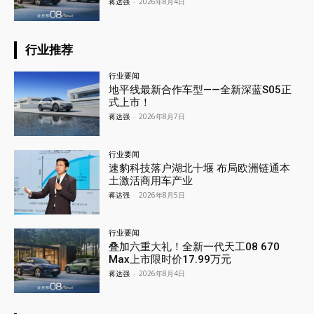
蒋达强
-
2026年8月4日
行业推荐
行业要闻
地平线最新合作车型——全新深蓝S05正
式上市！
蒋达强
-
2026年8月7日
行业要闻
速豹科技落户湖北十堰 布局欧洲链通本
土激活商用车产业
蒋达强
-
2026年8月5日
行业要闻
叠加六重大礼！全新一代天工08 670
Max上市限时价17.99万元
蒋达强
-
2026年8月4日