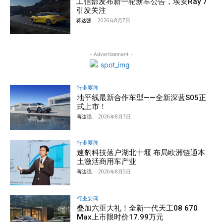
工信部发布新一轮新车公告，埃安Ray 7
引发关注
蒋达强
-
2026年8月7日
- Advertisement -
行业要闻
地平线最新合作车型——全新深蓝S05正
式上市！
蒋达强
-
2026年8月7日
行业要闻
速豹科技落户湖北十堰 布局欧洲链通本
土激活商用车产业
蒋达强
-
2026年8月5日
行业要闻
叠加六重大礼！全新一代天工08 670
Max上市限时价17.99万元