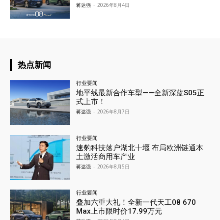
蒋达强
-
2026年8月4日
热点新闻
行业要闻
地平线最新合作车型——全新深蓝S05正
式上市！
蒋达强
-
2026年8月7日
行业要闻
速豹科技落户湖北十堰 布局欧洲链通本
土激活商用车产业
蒋达强
-
2026年8月5日
行业要闻
叠加六重大礼！全新一代天工08 670
Max上市限时价17.99万元