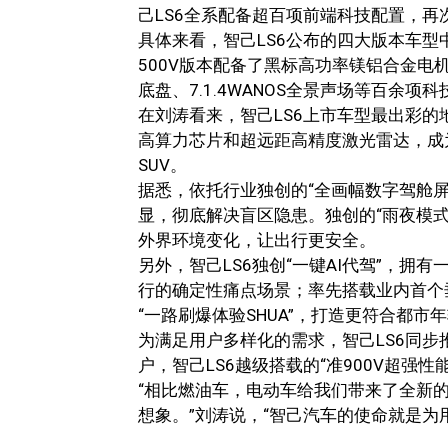
己LS6全系配备超百项前端科技配置，再
具体来看，智己LS6公布的四大版本车型
500V版本配备了黑标高功率镁铝合金电
底盘、7.1.4WANOS全景声场等百余项
在刘涛看来，智己LS6上市车型最出彩的地
高算力芯片和超远距高精度激光雷达，成
SUV。
据悉，依托行业独创的“全画幅数字驾舱屏
显，彻底解决盲区隐患。独创的“雨夜模
外界环境变化，让出行更安全。
另外，智己LS6独创“一键AI代驾”，
行的确定性痛点场景；率先搭载业内首个垂
“一路刷爆体验SHUA”，打造更符合都
为满足用户多样化的需求，智己LS6同步推
户，智己LS6越级搭载的“准900V超强性能
“相比燃油车，电动车给我们带来了全新
想象。”刘涛说，“智己汽车的使命就是为