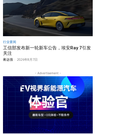
行业要闻
工信部发布新一轮新车公告，埃安Ray 7引发
关注
蒋达强
-
2026年8月7日
- Advertisement -