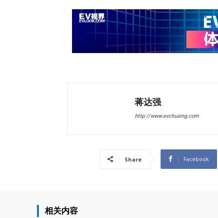
蒋达强
http://www.evchuxing.com
Facebook
Share
相关内容