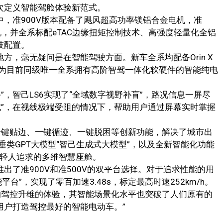
次定义智能驾舱体验新范式。
中，准900V版本配备了飓风超高功率镁铝合金电机，准
机，并全系标配eTAC边缘扭矩控制技术、高强度轻量化全铝
科技配置。
方，毫无疑问是在智能驾驶方面。新车全系均配备Orin X
为目前同级唯一全系拥有高阶智驾一体化软硬件的智能纯电
”，智己LS6实现了“全域数字视野补盲”，路况信息一屏尽
式”，在视线极端受阻的情况下，帮助用户通过屏幕实时掌握
拥有一键贴边、一键循迹、一键脱困等创新功能，解决了城市出
类GPT大模型“智己生成式大模型”，以及全新智能化功能
市年轻人追求的多维智慧座舱。
出了准900V和准500V的双平台选择。对于追求性能的用
平台”，实现了零百加速3.48s，标定最高时速252km/h。
的驾控升维的体验，其智能场景化水平也突破了人们原有的
用户打造驾控最好的智能电动车。”