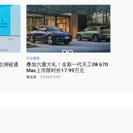
行业要闻
欧洲链通
叠加六重大礼！全新一代天工08 670
Max上市限时价17.99万元
蒋达强
-
2026年8月4日