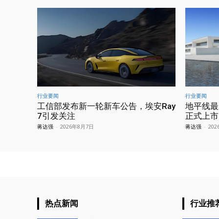
行业要闻
行业要闻
工信部发布新一轮新车公告，埃安Ray
地平线最
7引发关注
正式上市
蒋达强
-
2026年8月7日
蒋达强
-
20
热点新闻
行业推