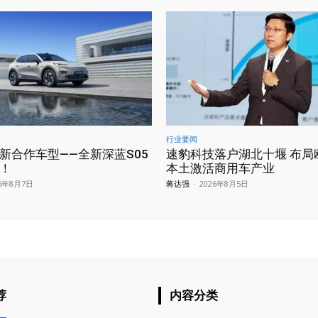
行业要闻
新合作车型——全新深蓝S05
速豹科技落户湖北十堰 布局
！
本土激活商用车产业
26年8月7日
蒋达强
-
2026年8月5日
荐
内容分类