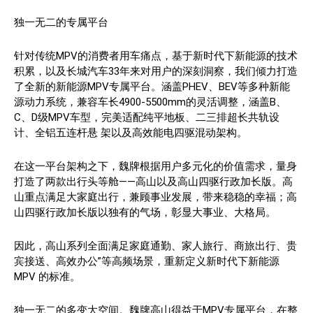
独一无二的专属平台
针对传统MPV的消费者用车痛点，基于新时代下新能源的技术
积累，以及长城汽车33年来对用户的深刻洞察，我们倾力打造
了全新的新能源MPV专属平台。涵盖PHEV、BEV等多种新能
源动力系统，兼容车长4900-5500mm的灵活调整，涵盖B、
C、D级MPV车型，完美适配纯平地板、二三排超长共轨设
计、全铝五连杆悬 架以及高效能电四驱混动架构。
在这一平台架构之下，魏牌根据用户多元化的价值需求，量身
打造了两款出行头等舱——高山以及高山四驱行政加长版。高
山重点满足大家庭出行，兼顾事业发展，带来稳稳的幸福；高
山四驱行政加长版以独有的气场，彰显大事业、大格局。
因此，高山系列全面满足家庭通勤、家人旅行、商旅出行、贵
宾接送、高效办公”等高频场景，重新定义新时代下新能源
MPV 的标准。
独一无二的多变大空间。魏牌高山得益于MPV专属平台，在整