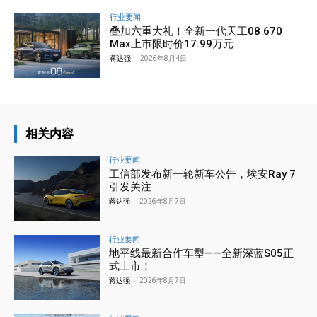
行业要闻
叠加六重大礼！全新一代天工08 670
Max上市限时价17.99万元
蒋达强
-
2026年8月4日
相关内容
行业要闻
工信部发布新一轮新车公告，埃安Ray 7
引发关注
蒋达强
-
2026年8月7日
行业要闻
地平线最新合作车型——全新深蓝S05正
式上市！
蒋达强
-
2026年8月7日