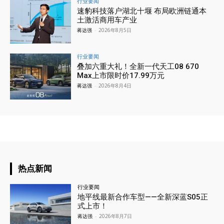
行业要闻
速豹科技落户湖北十堰 布局欧洲链通本
土激活商用车产业
蒋达强
-
2026年8月5日
行业要闻
叠加六重大礼！全新一代天工08 670
Max上市限时价17.99万元
蒋达强
-
2026年8月4日
热点新闻
行业要闻
地平线最新合作车型——全新深蓝S05正
式上市！
蒋达强
-
2026年8月7日