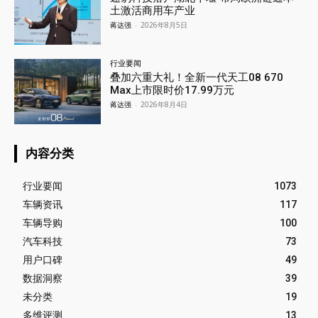
土激活商用车产业
蒋达强
-
2026年8月5日
行业要闻
叠加六重大礼！全新一代天工08 670
Max上市限时价17.99万元
蒋达强
-
2026年8月4日
内容分类
行业要闻
1073
车辆资讯
117
车辆导购
100
汽车科技
73
用户口碑
49
数据洞察
39
未分类
19
多维评测
13