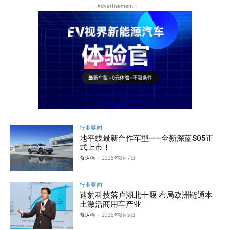
- Advertisement -
行业要闻
地平线最新合作车型——全新深蓝S05正
式上市！
蒋达强
-
2026年8月7日
行业要闻
速豹科技落户湖北十堰 布局欧洲链通本
土激活商用车产业
蒋达强
-
2026年8月5日