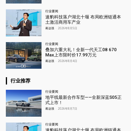
行业要闻
速豹科技落户湖北十堰 布局欧洲链通本
土激活商用车产业
蒋达强
-
2026年8月5日
行业要闻
叠加六重大礼！全新一代天工08 670
Max上市限时价17.99万元
蒋达强
-
2026年8月4日
行业推荐
行业要闻
地平线最新合作车型——全新深蓝S05正
式上市！
蒋达强
-
2026年8月7日
行业要闻
速豹科技落户湖北十堰 布局欧洲链通本