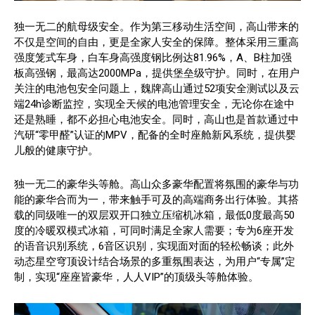
独一无二的航母级安全。作为第三移动生活空间，高山带来的
不仅是空间的自由，更是全家人安全的保障。整体采用三重高
强度笼式车身，白车身高强度钢比例达81.96%，A、B柱加强
板高强钢，最高达2000MPa，提供堡垒级守护。同时，在用户
关注的电池包安全问题上，魏牌高山通过52项安全测试以及云
端24h诊断监控，实现全天候的电池管理安全，无论你在途中
还是熟睡，都不必担心电池安全。同时，高山也是首款通过中
汽研“零甲醛”认证的MPV，配备的全时座舱新风系统，提供婴
儿般的健康守护。
独一无二的豪华头等舱。高山众多豪华配置将氛围的豪华与功
能的豪华合而为一，带来触手可及的高端商务出行体验。其搭
载的同级唯一的双层双开口独立压缩机冰箱，最低0度最高50
度的冷暖双模式冰箱，可同时满足全家人需要；专为6座开发
的语音识别系统，6音区识别，实现面对面的轻松畅谈；此外
动态星空穹顶设计结合场景的多重氛围表达，为用户“专属”定
制，实现“座座皆豪华，人人VIP”的顶级头等舱体验。