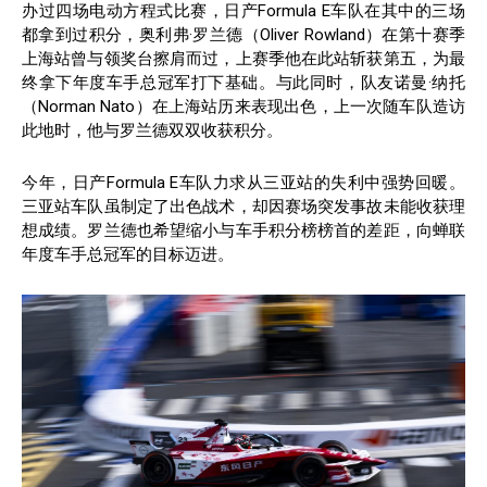
办过四场电动方程式比赛，日产Formula E车队在其中的三场
都拿到过积分，奥利弗·罗兰德（Oliver Rowland）在第十赛季
上海站曾与领奖台擦肩而过，上赛季他在此站斩获第五，为最
终拿下年度车手总冠军打下基础。与此同时，队友诺曼·纳托
（Norman Nato）在上海站历来表现出色，上一次随车队造访
此地时，他与罗兰德双双收获积分。
今年，日产Formula E车队力求从三亚站的失利中强势回暖。
三亚站车队虽制定了出色战术，却因赛场突发事故未能收获理
想成绩。罗兰德也希望缩小与车手积分榜榜首的差距，向蝉联
年度车手总冠军的目标迈进。