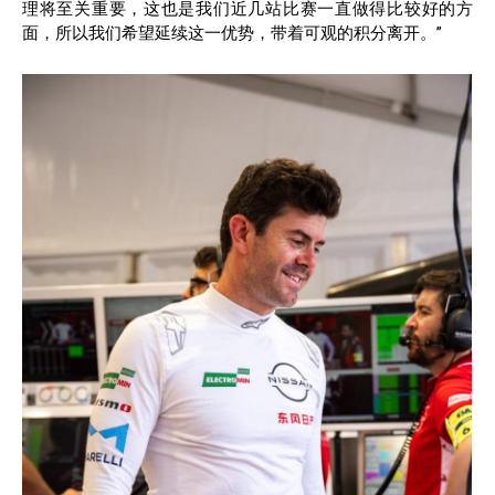
理将至关重要，这也是我们近几站比赛一直做得比较好的方
面，所以我们希望延续这一优势，带着可观的积分离开。”