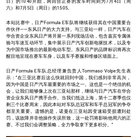
日）的10:40开始，两回合正赛的发车时间则为7月4日（周
六）和7月5日（周日）的15:05。
本站比赛中，日产Formula E车队将继续获得其在中国重要合
作伙伴——东风日产的大力支持。与三亚站一样，日产汽车在
华合资企业东风日产将开展一系列现场活动，包含嘉宾专属体
验与车迷互动环节，集中展示日产汽车创新电驱技术，以及专
为中国市场推出的最新电动车型。东风日产的品牌标识将再次
醒目地呈现在赛车车身，以及车手赛服和维修区墙面上。
日产Formula E车队总经理兼负责人Tommaso Volpe先生表
示：“在三亚比赛后这么快就回到中国，我们感到非常高兴，
因为中国是日产汽车最重要的市场之一。这也是一个绝佳的机
会，让我们能够像上次在三亚站那样，继续与日产汽车在华合
资企业东风日产携手合作。当我们抵达上海，第十二赛季也仅
剩三个比赛周末，因此本站对车队总冠军和车手总冠军的争夺
都至关重要。遗憾的是，诺曼在三亚站因变速箱受损遭到处
罚，该故障并非他操作失误所致，这一处罚将影响他周六的正
赛。不过我们会调整策略，全力争取拿下更多积分。”