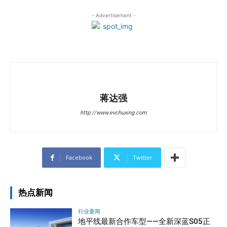
- Advertisement -
蒋达强
http://www.evchuxing.com
Facebook
Twitter
热点新闻
行业要闻
地平线最新合作车型——全新深蓝S05正