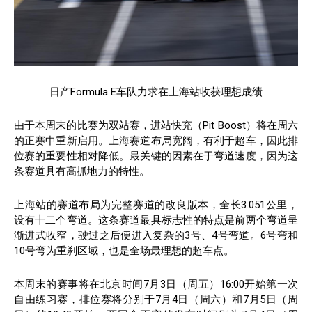
日产Formula E车队力求在上海站收获理想成绩
由于本周末的比赛为双站赛，进站快充（Pit Boost）将在周六
的正赛中重新启用。上海赛道布局宽阔，有利于超车，因此排
位赛的重要性相对降低。最关键的因素在于弯道速度，因为这
条赛道具有高抓地力的特性。
上海站的赛道布局为完整赛道的改良版本，全长3.051公里，
设有十二个弯道。这条赛道最具标志性的特点是前两个弯道呈
渐进式收窄，驶过之后便进入复杂的3号、4号弯道。6号弯和
10号弯为重刹区域，也是全场最理想的超车点。
本周末的赛事将在北京时间7月3日（周五）16:00开始第一次
自由练习赛，排位赛将分别于7月4日（周六）和7月5日（周