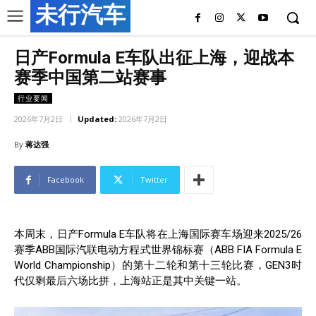
未行汽车
日产Formula E车队出征上海，迎战本
赛季中国第二站赛事
行业要闻
2026年7月2日
Updated:
2026年7月2日
By
蒋达强
Facebook
Twitter
本周末，日产Formula E车队将在上海国际赛车场迎来2025/26
赛季ABB国际汽联电动方程式世界锦标赛（ABB FIA Formula E
World Championship）的第十二轮和第十三轮比赛，GEN3时
代仅剩最后六场比拼，上海站正是其中关键一站。