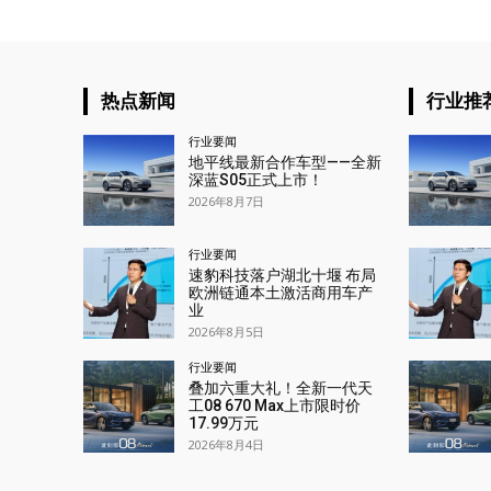
热点新闻
行业推
行业要闻
地平线最新合作车型——全新
深蓝S05正式上市！
2026年8月7日
行业要闻
速豹科技落户湖北十堰 布局
欧洲链通本土激活商用车产
业
2026年8月5日
行业要闻
叠加六重大礼！全新一代天
工08 670 Max上市限时价
17.99万元
2026年8月4日