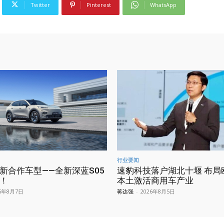
Twitter
Pinterest
WhatsApp
行业要闻
新合作车型——全新深蓝S05
速豹科技落户湖北十堰 布局
！
本土激活商用车产业
26年8月7日
蒋达强
-
2026年8月5日