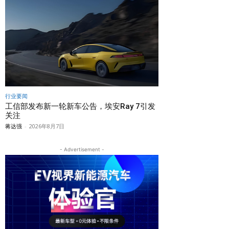
行业要闻
工信部发布新一轮新车公告，埃安Ray 7引发
关注
蒋达强
-
2026年8月7日
- Advertisement -