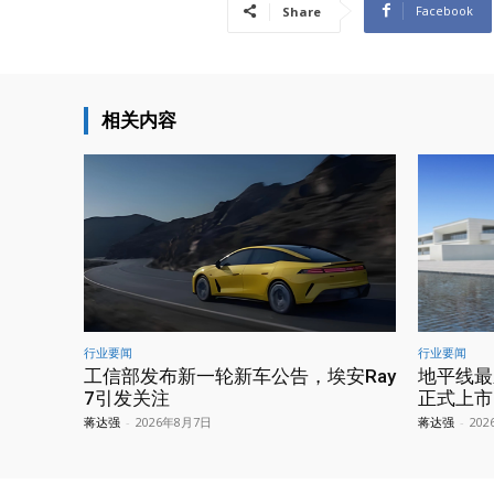
Facebook
Share
相关内容
行业要闻
行业要闻
工信部发布新一轮新车公告，埃安Ray
地平线最
7引发关注
正式上市
蒋达强
-
2026年8月7日
蒋达强
-
20