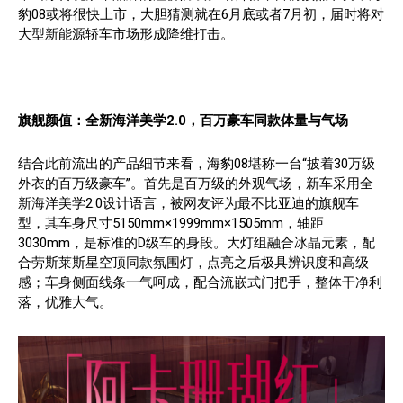
豹08或将很快上市，大胆猜测就在6月底或者7月初，届时将对
大型新能源轿车市场形成降维打击。
旗舰颜值：全新海洋美学2.0，百万豪车同款体量与气场
结合此前流出的产品细节来看，海豹08堪称一台“披着30万级
外衣的百万级豪车”。首先是百万级的外观气场，新车采用全
新海洋美学2.0设计语言，被网友评为最不比亚迪的旗舰车
型，其车身尺寸5150mm×1999mm×1505mm，轴距
3030mm，是标准的D级车的身段。大灯组融合冰晶元素，配
合劳斯莱斯星空顶同款氛围灯，点亮之后极具辨识度和高级
感；车身侧面线条一气呵成，配合流嵌式门把手，整体干净利
落，优雅大气。