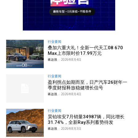
行业要闻
叠加六重大礼！全新一代天工08 670
Max上市限时价17.99万元
蒋达强
-
2026年8月4日
行业要闻
盈利拐点如期而至，日产汽车26财年一
季度财报释放稳健增长信号
蒋达强
-
2026年8月4日
行业要闻
昊铂埃安7月销量34987辆，同比增长
31.74%，全新Ray系列蓄势待发
蒋达强
-
2026年8月3日