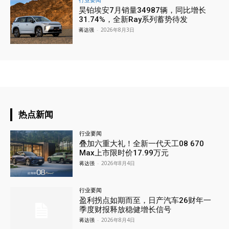
昊铂埃安7月销量34987辆，同比增长
31.74%，全新Ray系列蓄势待发
蒋达强
-
2026年8月3日
热点新闻
行业要闻
叠加六重大礼！全新一代天工08 670
Max上市限时价17.99万元
蒋达强
-
2026年8月4日
行业要闻
盈利拐点如期而至，日产汽车26财年一
季度财报释放稳健增长信号
蒋达强
-
2026年8月4日