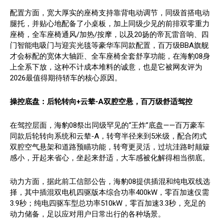
配置方面，宽大厚实的座椅支持靠背电动调节，同级首搭电动
腿托，并贴心地配备了小桌板，加上同级少见的前排双零重力
座椅，全车座椅通风/加热/按摩，以及20扬的帝瓦雷音响、四
门智能电吸门与迎宾光毯等豪华车同款配置，百万级BBA旗舰
才会标配的宽体大轴距、全车座椅全套舒享功能，在海豹08身
上全系下放，这种不计成本堆料的诚意，也是它被网友评为
2026最值得期待轿车的核心原因。
操控底盘：后轮转向+云辇-
A
双腔空悬，百万级舒适驾控
在驾控层面，海豹08祭出同级罕见的“王炸”底盘——百万豪车
同款后轮转向系统和云辇-A，转弯半径来到5米级，配合闭式
双腔空气悬架和道路预瞄功能，转弯更灵活，过坑洼路时颠簸
感小，开起来省心，坐起来舒适，大车感被化解得相当彻底。
动力方面，据此前工信部公告，海豹08提供插混和纯电双线选
择，其中插混双电机四驱版本综合功率400kW，零百加速仅需
3.9秒；纯电四驱车型总功率510kW，零百加速3.3秒，充足的
动力储备，足以应对用户日常出行的各种场景。