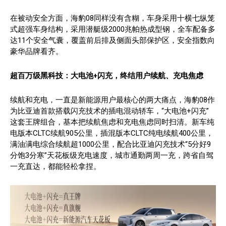
在被动安全方面，海豹08同样没有含糊，车身采用十横七纵笼
式超强车身结构，采用潜艇级2000兆帕热成型钢，全车配备多
达11个安全气囊，覆盖前后排及侧面头部保护区，安全指数向
豪华品牌看齐。
超百万级黑科技：大电池+闪充，终结用户续航、充电焦虑
续航和充电，一直是新能源用户最核心的两大痛点，海豹08作
为比亚迪首款搭载闪充技术的插电混动轿车，“大电池+闪充”
这套王牌组合，基本把续航焦虑和充电焦虑同时扫清。新车纯
电版本CLTC续航905公里，插混版本CLTC纯电续航400公里，
满油满电综合续航超1000公里，配合比亚迪闪充技术“5分好9
分饱3分寒”天花板级充电速度，城市通勤两周一充，跨省自驾
一充直达，都能轻松拿捏。