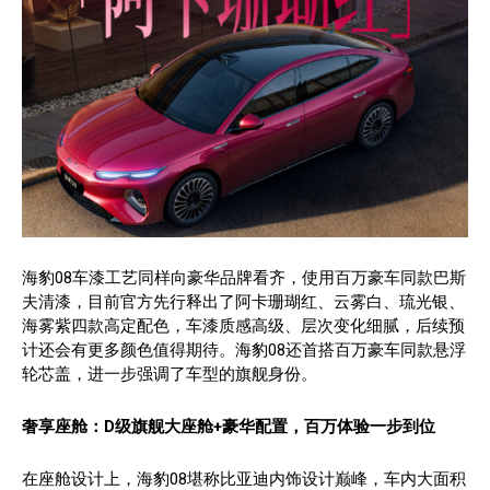
海豹08车漆工艺同样向豪华品牌看齐，使用百万豪车同款巴斯
夫清漆，目前官方先行释出了阿卡珊瑚红、云雾白、琉光银、
海雾紫四款高定配色，车漆质感高级、层次变化细腻，后续预
计还会有更多颜色值得期待。海豹08还首搭百万豪车同款悬浮
轮芯盖，进一步强调了车型的旗舰身份。
奢享座舱：D级旗舰大座舱+豪华配置，百万体验一步到位
在座舱设计上，海豹08堪称比亚迪内饰设计巅峰，车内大面积