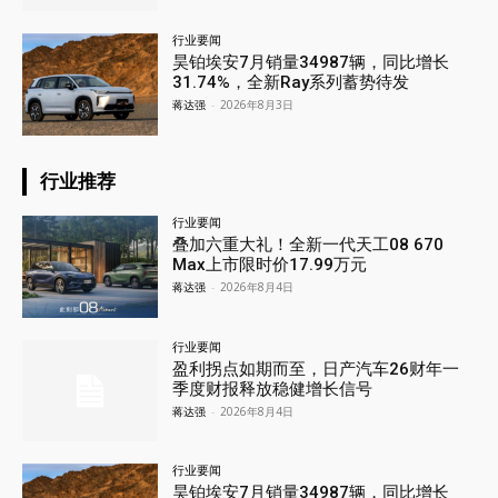
行业要闻
昊铂埃安7月销量34987辆，同比增长
31.74%，全新Ray系列蓄势待发
蒋达强
-
2026年8月3日
行业推荐
行业要闻
叠加六重大礼！全新一代天工08 670
Max上市限时价17.99万元
蒋达强
-
2026年8月4日
行业要闻
盈利拐点如期而至，日产汽车26财年一
季度财报释放稳健增长信号
蒋达强
-
2026年8月4日
行业要闻
昊铂埃安7月销量34987辆，同比增长