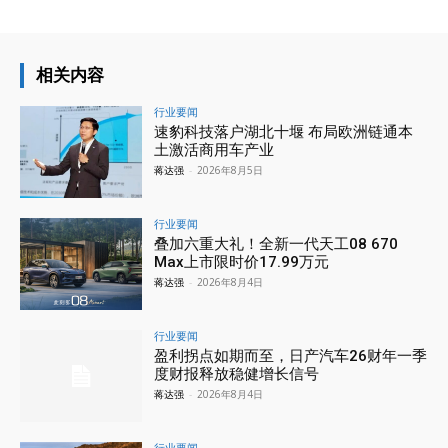
相关内容
行业要闻
速豹科技落户湖北十堰 布局欧洲链通本
土激活商用车产业
蒋达强
-
2026年8月5日
行业要闻
叠加六重大礼！全新一代天工08 670
Max上市限时价17.99万元
蒋达强
-
2026年8月4日
行业要闻
盈利拐点如期而至，日产汽车26财年一季
度财报释放稳健增长信号
蒋达强
-
2026年8月4日
行业要闻