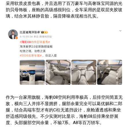
采用软质皮质包裹，并且选用了百万豪车与高奢珠宝同源的光
韵贝母饰板，座舱的高级感很到位，全车采用的是双层夹胶玻
璃，结合米其林静音胎，隔音降噪表现相当扎实。
作为一台家用旗舰，海豹08空间利用率极高，后排空间简直无
敌，横向三人并排不显拥挤，腿部余量完全可以葛优躺和二郎
腿，结合高端车型才有的C柱无遮挡设计，座舱通透感和乘坐
舒适感同级领先。不少实测对比显示，海豹08后排乘坐舒展
度、头部腿部空间余量，不输7系、A8等百万轿车。