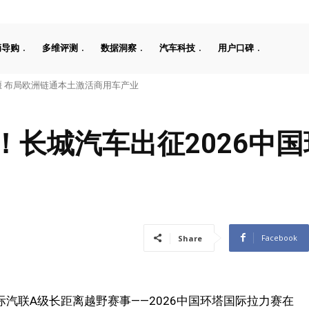
辆导购
多维评测
数据洞察
汽车科技
用户口碑
工08 670 Max上市限时价17.99万元
！长城汽车出征2026中
Facebook
Share
际汽联A级长距离越野赛事——2026中国环塔国际拉力赛在