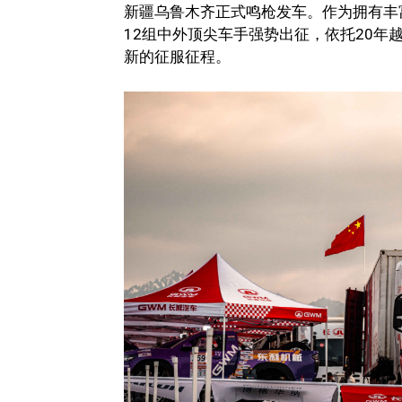
新疆乌鲁木齐正式鸣枪发车。作为拥有丰
12组中外顶尖车手强势出征，依托20年
新的征服征程。