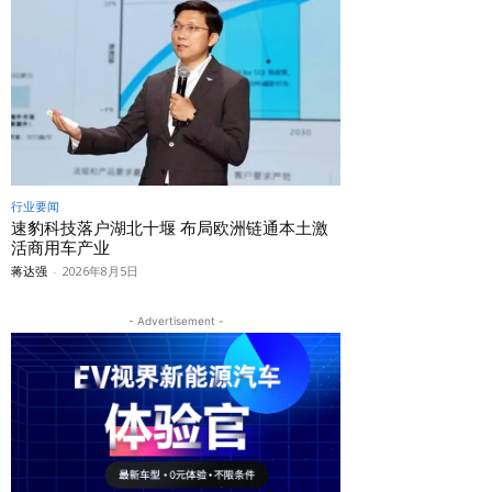
行业要闻
速豹科技落户湖北十堰 布局欧洲链通本土激
活商用车产业
蒋达强
-
2026年8月5日
- Advertisement -