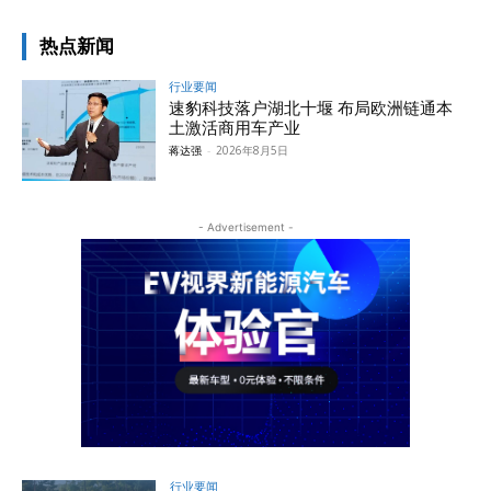
热点新闻
行业要闻
速豹科技落户湖北十堰 布局欧洲链通本
土激活商用车产业
蒋达强
-
2026年8月5日
- Advertisement -
行业要闻