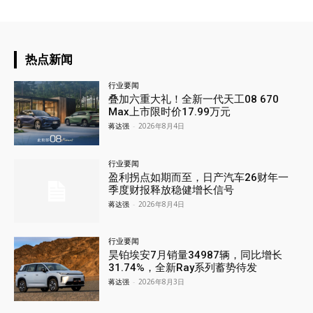
热点新闻
行业要闻
叠加六重大礼！全新一代天工08 670
Max上市限时价17.99万元
蒋达强
-
2026年8月4日
行业要闻
盈利拐点如期而至，日产汽车26财年一
季度财报释放稳健增长信号
蒋达强
-
2026年8月4日
行业要闻
昊铂埃安7月销量34987辆，同比增长
31.74%，全新Ray系列蓄势待发
蒋达强
-
2026年8月3日