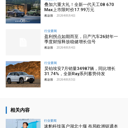
叠加六重大礼！全新一代天工08 670
Max上市限时价17.99万元
蒋达强
-
2026年8月4日
行业要闻
盈利拐点如期而至，日产汽车26财年一
季度财报释放稳健增长信号
蒋达强
-
2026年8月4日
行业要闻
昊铂埃安7月销量34987辆，同比增长
31.74%，全新Ray系列蓄势待发
蒋达强
-
2026年8月3日
相关内容
行业要闻
速豹科技落户湖北十堰 布局欧洲链通本