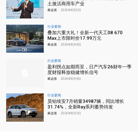
土激活商用车产业
蒋达强
-
2026年8月5日
行业要闻
叠加六重大礼！全新一代天工08 670
Max上市限时价17.99万元
蒋达强
-
2026年8月4日
行业要闻
盈利拐点如期而至，日产汽车26财年一季
度财报释放稳健增长信号
蒋达强
-
2026年8月4日
行业要闻
昊铂埃安7月销量34987辆，同比增长
31.74%，全新Ray系列蓄势待发
蒋达强
-
2026年8月3日