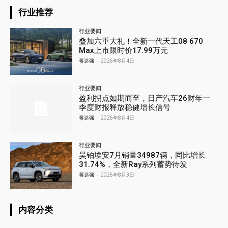
行业推荐
行业要闻
叠加六重大礼！全新一代天工08 670
Max上市限时价17.99万元
蒋达强
-
2026年8月4日
行业要闻
盈利拐点如期而至，日产汽车26财年一
季度财报释放稳健增长信号
蒋达强
-
2026年8月4日
行业要闻
昊铂埃安7月销量34987辆，同比增长
31.74%，全新Ray系列蓄势待发
蒋达强
-
2026年8月3日
内容分类