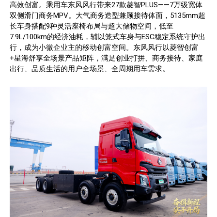
高效创富。乘用车东风风行带来27款菱智PLUS——7万级宽体
双侧滑门商务MPV。大气商务造型兼顾接待体面，5135mm超
长车身搭配9种灵活座椅布局与超大储物空间，低至
7.9L/100km的经济油耗，辅以笼式车身与ESC稳定系统守护出
行，成为小微企业主的移动创富空间。东风风行以菱智创富
+星海舒享全场景产品矩阵，满足创业打拼、商务接待、家庭
出行、品质生活的用户全场景、全周期用车需求。