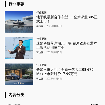
行业推荐
行业要闻
地平线最新合作车型——全新深蓝S05正
式上市！
蒋达强
-
2026年8月7日
行业要闻
速豹科技落户湖北十堰 布局欧洲链通本
土激活商用车产业
蒋达强
-
2026年8月5日
行业要闻
叠加六重大礼！全新一代天工08 670
Max上市限时价17.99万元
蒋达强
-
2026年8月4日
内容分类