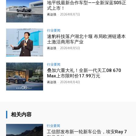
地平线最新合作车型——全新深蓝S05正
式上市！
蒋达强
-
2026年8月7日
行业要闻
速豹科技落户湖北十堰 布局欧洲链通本
土激活商用车产业
蒋达强
-
2026年8月5日
行业要闻
叠加六重大礼！全新一代天工08 670
Max上市限时价17.99万元
蒋达强
-
2026年8月4日
相关内容
行业要闻
工信部发布新一轮新车公告，埃安Ray 7