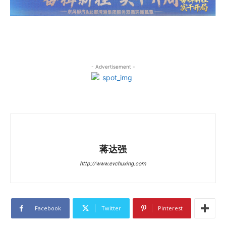
- Advertisement -
蒋达强
http://www.evchuxing.com
Facebook
Twitter
Pinterest