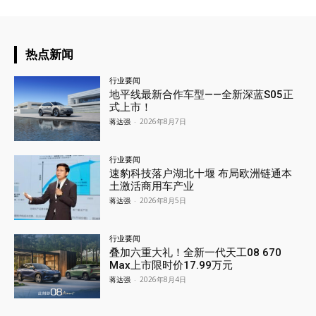
热点新闻
行业要闻
地平线最新合作车型——全新深蓝S05正
式上市！
蒋达强
-
2026年8月7日
行业要闻
速豹科技落户湖北十堰 布局欧洲链通本
土激活商用车产业
蒋达强
-
2026年8月5日
行业要闻
叠加六重大礼！全新一代天工08 670
Max上市限时价17.99万元
蒋达强
-
2026年8月4日