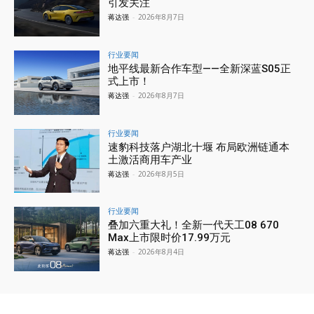
引发关注
蒋达强
-
2026年8月7日
行业要闻
地平线最新合作车型——全新深蓝S05正
式上市！
蒋达强
-
2026年8月7日
行业要闻
速豹科技落户湖北十堰 布局欧洲链通本
土激活商用车产业
蒋达强
-
2026年8月5日
行业要闻
叠加六重大礼！全新一代天工08 670
Max上市限时价17.99万元
蒋达强
-
2026年8月4日