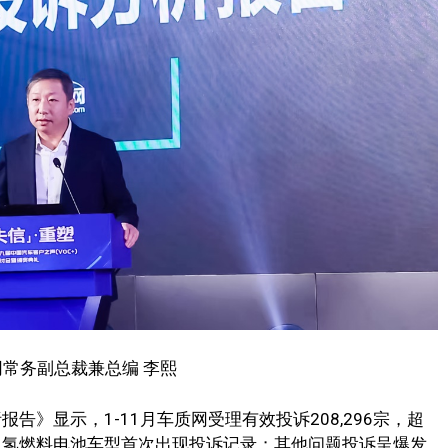
常务副总裁兼总编 李熙
告》显示，1-11月车质网受理有效投诉208,296宗，超
大，氢燃料电池车型首次出现投诉记录；其他问题投诉呈爆发