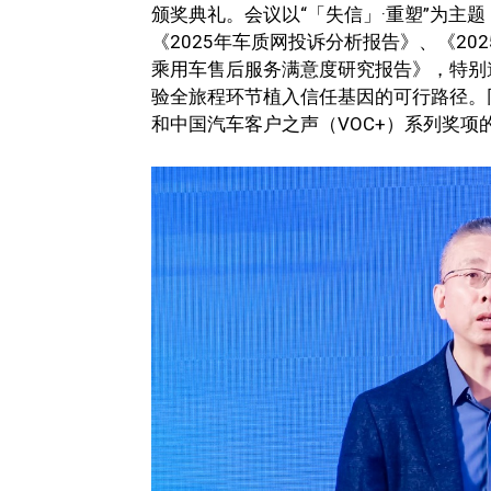
颁奖典礼。会议以“「失信」·重塑”为主
《2025年车质网投诉分析报告》、《20
乘用车售后服务满意度研究报告》，特别
验全旅程环节植入信任基因的可行路径。
和中国汽车客户之声（VOC+）系列奖项