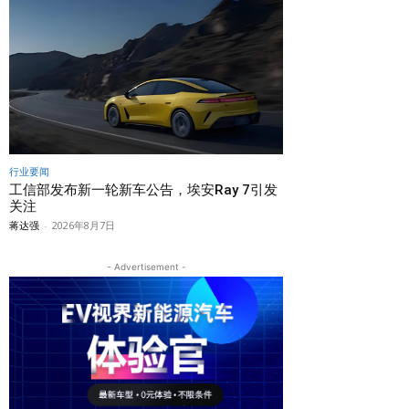
行业要闻
工信部发布新一轮新车公告，埃安Ray 7引发
关注
蒋达强
-
2026年8月7日
- Advertisement -