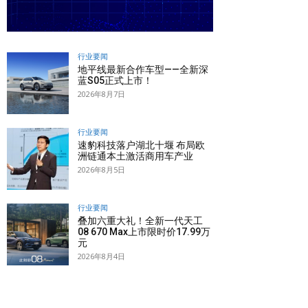
行业要闻
地平线最新合作车型——全新深
蓝S05正式上市！
2026年8月7日
行业要闻
速豹科技落户湖北十堰 布局欧
洲链通本土激活商用车产业
2026年8月5日
行业要闻
叠加六重大礼！全新一代天工
08 670 Max上市限时价17.99万
元
2026年8月4日