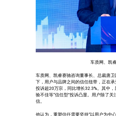
车质网、凯睿
车质网、凯睿赛驰咨询董事长、总裁唐卫
下，用户与品牌之间的信任纽带，正在承
投诉超20万宗，同比增长32.3%。其
验不佳等“信任型”投诉凸显。用户除了
信。
他认为，重塑信任需要坚持“以用户为中