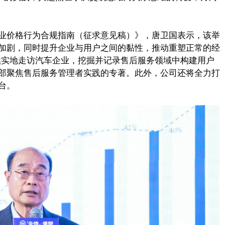
业价格行为合规指南（征求意见稿）》，唐卫国表示，该举
加剧，同时提升企业与用户之间的黏性，推动重塑正常的经
继续实地走访汽车企业，挖掘并记录售后服务领域中构建用户
部聚焦售后服务管理者实践的专著。此外，公司还将全力打
台。