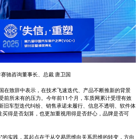
赛驰咨询董事长、总裁 唐卫国
国在致辞中表示，在技术飞速迭代、产品不断推新的背景
受前所未有的压力。今年前11个月，车质网累计受理有效
中，新旧车型迭代纠纷、销售承诺未履行、信息不透明、软件体
关注买得是否划算，也更加重视用得是否舒心，品牌是否可
心”的实践，其起点在于从交易思维向关系思维的转变，方向