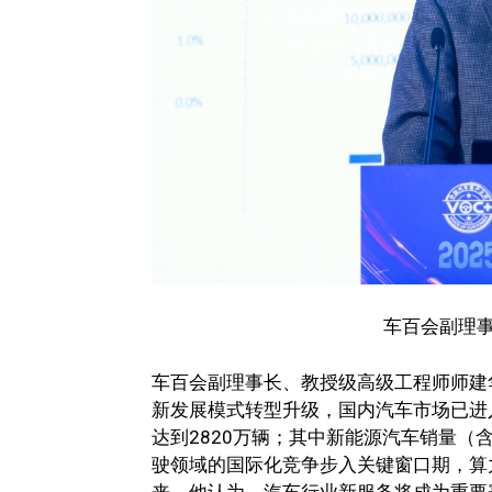
车百会副理事
车百会副理事长、教授级高级工程师师建
新发展模式转型升级，国内汽车市场已进入
达到2820万辆；其中新能源汽车销量（含
驶领域的国际化竞争步入关键窗口期，算
来，他认为，汽车行业新服务将成为重要