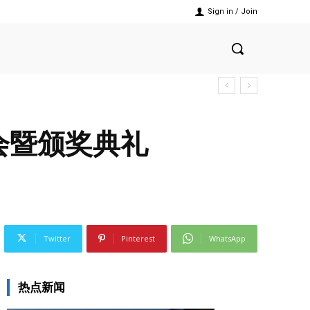
Sign in / Join
讨会暨颁奖典礼
Twitter
Pinterest
WhatsApp
热点新闻