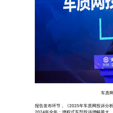
车质网
报告发布环节，《2025年车质网投诉分析报
2024年全年；增程式车型投诉增幅最