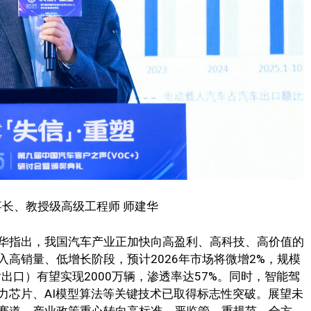
长、教授级高级工程师 师建华
华指出，我国汽车产业正加快向高盈利、高科技、高价值的
高销量、低增长阶段，预计2026年市场将微增2%，规模
出口）有望实现2000万辆，渗透率达57%。同时，智能驾
力芯片、AI模型算法等关键技术已取得标志性突破。展望未
赛道，产业政策重心转向高标准、严监管、重规范、全方