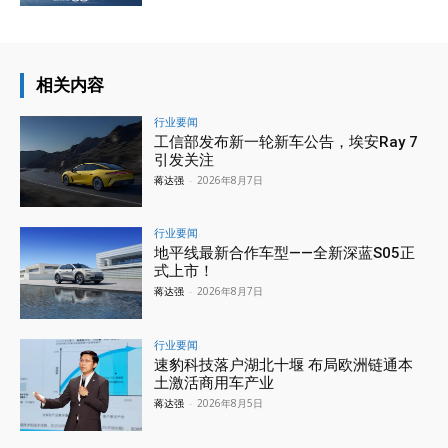
相关内容
行业要闻
工信部发布新一轮新车公告，埃安Ray 7
引发关注
蒋达强
-
2026年8月7日
行业要闻
地平线最新合作车型——全新深蓝S05正
式上市！
蒋达强
-
2026年8月7日
行业要闻
速豹科技落户湖北十堰 布局欧洲链通本
土激活商用车产业
蒋达强
-
2026年8月5日