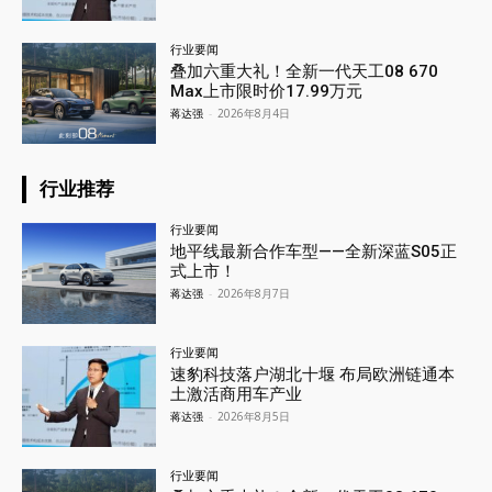
行业要闻
叠加六重大礼！全新一代天工08 670
Max上市限时价17.99万元
蒋达强
-
2026年8月4日
行业推荐
行业要闻
地平线最新合作车型——全新深蓝S05正
式上市！
蒋达强
-
2026年8月7日
行业要闻
速豹科技落户湖北十堰 布局欧洲链通本
土激活商用车产业
蒋达强
-
2026年8月5日
行业要闻