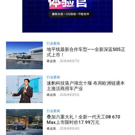
行业要闻
地平线最新合作车型——全新深蓝S05正
式上市！
蒋达强
-
2026年8月7日
行业要闻
速豹科技落户湖北十堰 布局欧洲链通本
土激活商用车产业
蒋达强
-
2026年8月5日
行业要闻
叠加六重大礼！全新一代天工08 670
Max上市限时价17.99万元
蒋达强
-
2026年8月4日