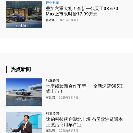
行业要闻
叠加六重大礼！全新一代天工08 670
Max上市限时价17.99万元
蒋达强
-
2026年8月4日
热点新闻
行业要闻
地平线最新合作车型——全新深蓝S05正
式上市！
蒋达强
-
2026年8月7日
行业要闻
速豹科技落户湖北十堰 布局欧洲链通本
土激活商用车产业
蒋达强
-
2026年8月5日