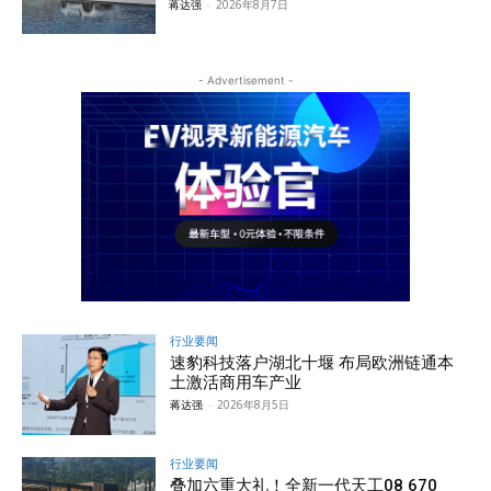
蒋达强
-
2026年8月7日
- Advertisement -
行业要闻
速豹科技落户湖北十堰 布局欧洲链通本
土激活商用车产业
蒋达强
-
2026年8月5日
行业要闻
叠加六重大礼！全新一代天工08 670