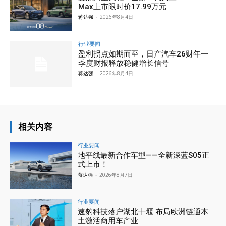
Max上市限时价17.99万元
蒋达强
-
2026年8月4日
行业要闻
盈利拐点如期而至，日产汽车26财年一
季度财报释放稳健增长信号
蒋达强
-
2026年8月4日
相关内容
行业要闻
地平线最新合作车型——全新深蓝S05正
式上市！
蒋达强
-
2026年8月7日
行业要闻
速豹科技落户湖北十堰 布局欧洲链通本
土激活商用车产业