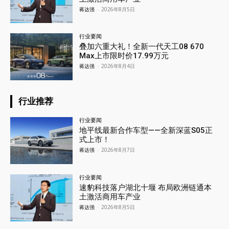
蒋达强
-
2026年8月5日
行业要闻
叠加六重大礼！全新一代天工08 670
Max上市限时价17.99万元
蒋达强
-
2026年8月4日
行业推荐
行业要闻
地平线最新合作车型——全新深蓝S05正
式上市！
蒋达强
-
2026年8月7日
行业要闻
速豹科技落户湖北十堰 布局欧洲链通本
土激活商用车产业
蒋达强
-
2026年8月5日