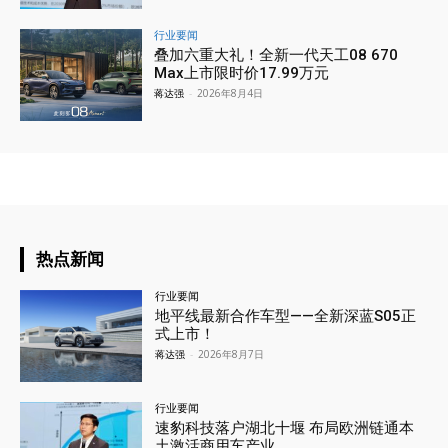
行业要闻
叠加六重大礼！全新一代天工08 670
Max上市限时价17.99万元
蒋达强
-
2026年8月4日
热点新闻
行业要闻
地平线最新合作车型——全新深蓝S05正
式上市！
蒋达强
-
2026年8月7日
行业要闻
速豹科技落户湖北十堰 布局欧洲链通本
土激活商用车产业