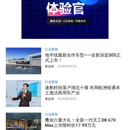
行业要闻
地平线最新合作车型——全新深蓝S05正
式上市！
蒋达强
-
2026年8月7日
行业要闻
速豹科技落户湖北十堰 布局欧洲链通本
土激活商用车产业
蒋达强
-
2026年8月5日
行业要闻
叠加六重大礼！全新一代天工08 670
Max上市限时价17.99万元