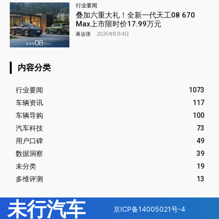
行业要闻
叠加六重大礼！全新一代天工08 670
Max上市限时价17.99万元
蒋达强
-
2026年8月4日
内容分类
行业要闻
1073
车辆资讯
117
车辆导购
100
汽车科技
73
用户口碑
49
数据洞察
39
未分类
19
多维评测
13
未行汽车
京ICP备14005021号-4