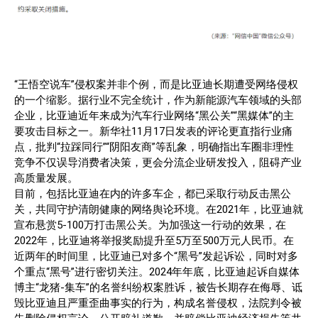
“王悟空说车”侵权案并非个例，而是比亚迪长期遭受网络侵权
的一个缩影。据行业不完全统计，作为新能源汽车领域的头部
企业，比亚迪近年来成为汽车行业网络“黑公关”“黑媒体”的主
要攻击目标之一。新华社11月17日发表的评论更直指行业痛
点，批判“拉踩同行”“阴阳友商”等乱象，明确指出车圈非理性
竞争不仅误导消费者决策，更会分流企业研发投入，阻碍产业
高质量发展。
目前，包括比亚迪在内的许多车企，都已采取行动反击黑公
关，共同守护清朗健康的网络舆论环境。在2021年，比亚迪就
宣布悬赏5-100万打击黑公关。为加强这一行动的效果，在
2022年，比亚迪将举报奖励提升至5万至500万元人民币。在
近两年的时间里，比亚迪已对多个“黑号”发起诉讼，同时对多
个重点“黑号”进行密切关注。2024年年底，比亚迪起诉自媒体
博主“龙猪-集车”的名誉纠纷权案胜诉，被告长期存在侮辱、诋
毁比亚迪且严重歪曲事实的行为，构成名誉侵权，法院判令被