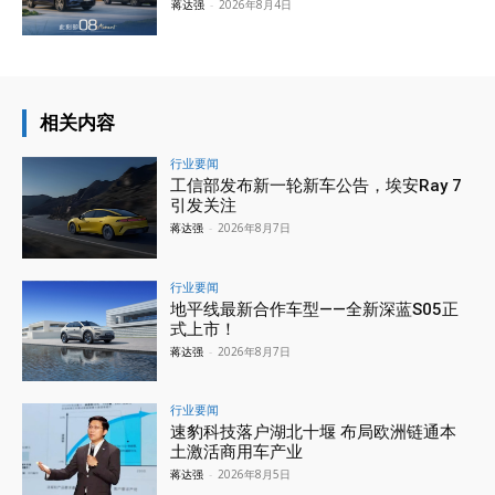
蒋达强
-
2026年8月4日
相关内容
行业要闻
工信部发布新一轮新车公告，埃安Ray 7
引发关注
蒋达强
-
2026年8月7日
行业要闻
地平线最新合作车型——全新深蓝S05正
式上市！
蒋达强
-
2026年8月7日
行业要闻
速豹科技落户湖北十堰 布局欧洲链通本
土激活商用车产业
蒋达强
-
2026年8月5日