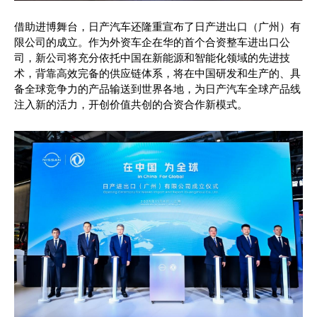
借助进博舞台，日产汽车还隆重宣布了日产进出口（广州）有
限公司的成立。作为外资车企在华的首个合资整车进出口公
司，新公司将充分依托中国在新能源和智能化领域的先进技
术，背靠高效完备的供应链体系，将在中国研发和生产的、具
备全球竞争力的产品输送到世界各地，为日产汽车全球产品线
注入新的活力，开创价值共创的合资合作新模式。