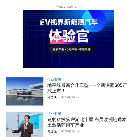
- Advertisement -
行业要闻
地平线最新合作车型——全新深蓝S05正
式上市！
蒋达强
-
2026年8月7日
行业要闻
速豹科技落户湖北十堰 布局欧洲链通本
土激活商用车产业
蒋达强
-
2026年8月5日