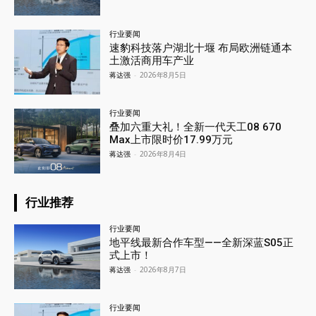
行业要闻
速豹科技落户湖北十堰 布局欧洲链通本
土激活商用车产业
蒋达强
-
2026年8月5日
行业要闻
叠加六重大礼！全新一代天工08 670
Max上市限时价17.99万元
蒋达强
-
2026年8月4日
行业推荐
行业要闻
地平线最新合作车型——全新深蓝S05正
式上市！
蒋达强
-
2026年8月7日
行业要闻