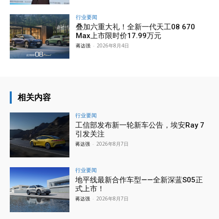
行业要闻
叠加六重大礼！全新一代天工08 670
Max上市限时价17.99万元
蒋达强
-
2026年8月4日
相关内容
行业要闻
工信部发布新一轮新车公告，埃安Ray 7
引发关注
蒋达强
-
2026年8月7日
行业要闻
地平线最新合作车型——全新深蓝S05正
式上市！
蒋达强
-
2026年8月7日