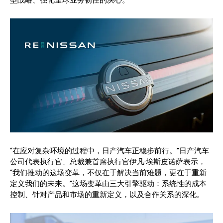
型战略、强化全球业务韧性的决心。
“在应对复杂环境的过程中，日产汽车正稳步前行。”日产汽车
公司代表执行官、总裁兼首席执行官伊凡·埃斯皮诺萨表示，
“我们推动的这场变革，不仅在于解决当前难题，更在于重新
定义我们的未来。”这场变革由三大引擎驱动：系统性的成本
控制、针对产品和市场的重新定义，以及合作关系的深化。