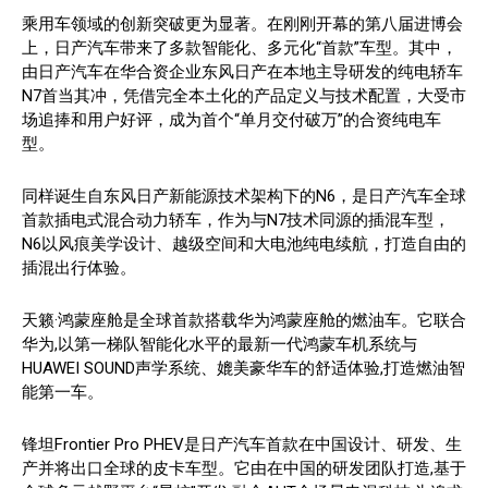
乘用车领域的创新突破更为显著。在刚刚开幕的第八届进博会
上，日产汽车带来了多款智能化、多元化“首款”车型。其中，
由日产汽车在华合资企业东风日产在本地主导研发的纯电轿车
N7首当其冲，凭借完全本土化的产品定义与技术配置，大受市
场追捧和用户好评，成为首个“单月交付破万”的合资纯电车
型。
同样诞生自东风日产新能源技术架构下的N6，是日产汽车全球
首款插电式混合动力轿车，作为与N7技术同源的插混车型，
N6以风痕美学设计、越级空间和大电池纯电续航，打造自由的
插混出行体验。
天籁·鸿蒙座舱是全球首款搭载华为鸿蒙座舱的燃油车。它联合
华为,以第一梯队智能化水平的最新一代鸿蒙车机系统与
HUAWEI SOUND声学系统、媲美豪华车的舒适体验,打造燃油智
能第一车。
锋坦Frontier Pro PHEV是日产汽车首款在中国设计、研发、生
产并将出口全球的皮卡车型。它由在中国的研发团队打造,基于