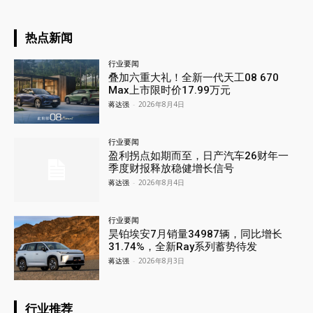
热点新闻
行业要闻
叠加六重大礼！全新一代天工08 670
Max上市限时价17.99万元
蒋达强
-
2026年8月4日
行业要闻
盈利拐点如期而至，日产汽车26财年一
季度财报释放稳健增长信号
蒋达强
-
2026年8月4日
行业要闻
昊铂埃安7月销量34987辆，同比增长
31.74%，全新Ray系列蓄势待发
蒋达强
-
2026年8月3日
行业推荐