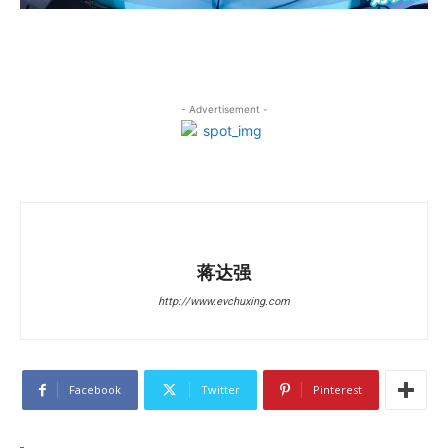
- Advertisement -
蒋达强
http://www.evchuxing.com
Facebook
Twitter
Pinterest