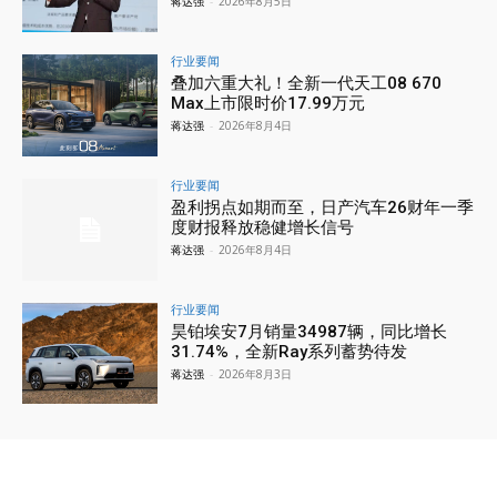
蒋达强
-
2026年8月5日
行业要闻
叠加六重大礼！全新一代天工08 670
Max上市限时价17.99万元
蒋达强
-
2026年8月4日
行业要闻
盈利拐点如期而至，日产汽车26财年一季
度财报释放稳健增长信号
蒋达强
-
2026年8月4日
行业要闻
昊铂埃安7月销量34987辆，同比增长
31.74%，全新Ray系列蓄势待发
蒋达强
-
2026年8月3日