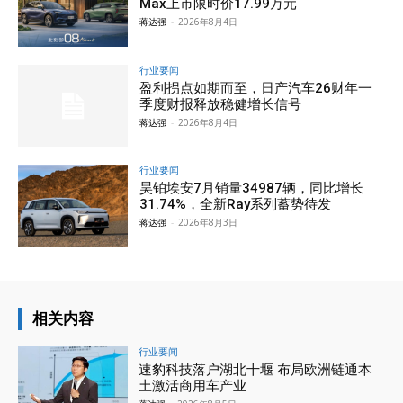
Max上市限时价17.99万元
蒋达强
-
2026年8月4日
行业要闻
盈利拐点如期而至，日产汽车26财年一
季度财报释放稳健增长信号
蒋达强
-
2026年8月4日
行业要闻
昊铂埃安7月销量34987辆，同比增长
31.74%，全新Ray系列蓄势待发
蒋达强
-
2026年8月3日
相关内容
行业要闻
速豹科技落户湖北十堰 布局欧洲链通本
土激活商用车产业