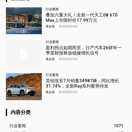
行业要闻
叠加六重大礼！全新一代天工08 670
Max上市限时价17.99万元
蒋达强
-
2026年8月4日
行业要闻
盈利拐点如期而至，日产汽车26财年一
季度财报释放稳健增长信号
蒋达强
-
2026年8月4日
行业要闻
昊铂埃安7月销量34987辆，同比增长
31.74%，全新Ray系列蓄势待发
蒋达强
-
2026年8月3日
内容分类
行业要闻
1071