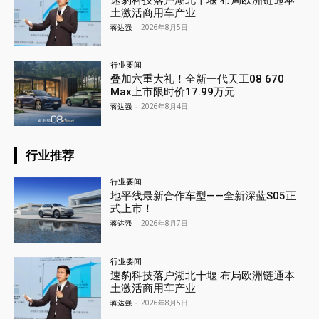
土激活商用车产业
蒋达强
-
2026年8月5日
行业要闻
叠加六重大礼！全新一代天工08 670
Max上市限时价17.99万元
蒋达强
-
2026年8月4日
行业推荐
行业要闻
地平线最新合作车型——全新深蓝S05正
式上市！
蒋达强
-
2026年8月7日
行业要闻
速豹科技落户湖北十堰 布局欧洲链通本
土激活商用车产业
蒋达强
-
2026年8月5日