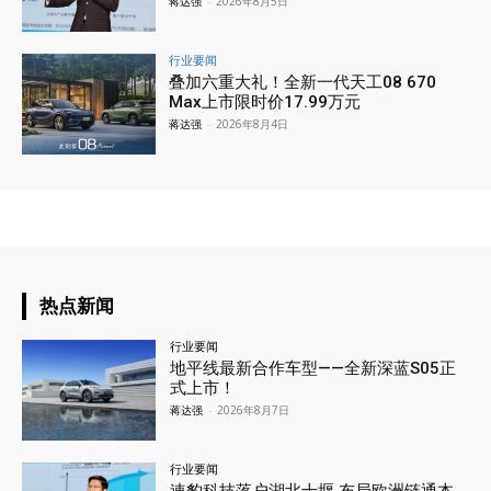
蒋达强
-
2026年8月5日
行业要闻
叠加六重大礼！全新一代天工08 670
Max上市限时价17.99万元
蒋达强
-
2026年8月4日
热点新闻
行业要闻
地平线最新合作车型——全新深蓝S05正
式上市！
蒋达强
-
2026年8月7日
行业要闻
速豹科技落户湖北十堰 布局欧洲链通本