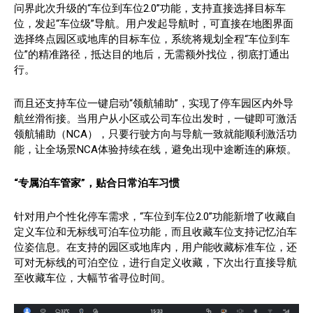
问界此次升级的“车位到车位2.0”功能，支持直接选择目标车
位，发起“车位级”导航。用户发起导航时，可直接在地图界面
选择终点园区或地库的目标车位，系统将规划全程“车位到车
位”的精准路径，抵达目的地后，无需额外找位，彻底打通出
行。
而且还支持车位一键启动“领航辅助”，实现了停车园区内外导
航丝滑衔接。当用户从小区或公司车位出发时，一键即可激活
领航辅助（NCA），只要行驶方向与导航一致就能顺利激活功
能，让全场景NCA体验持续在线，避免出现中途断连的麻烦。
“
专属泊车管家
”，贴合日常泊车习惯
针对用户个性化停车需求，“车位到车位2.0”功能新增了收藏自
定义车位和无标线可泊车位功能，而且收藏车位支持记忆泊车
位姿信息。在支持的园区或地库内，用户能收藏标准车位，还
可对无标线的可泊空位，进行自定义收藏，下次出行直接导航
至收藏车位，大幅节省寻位时间。