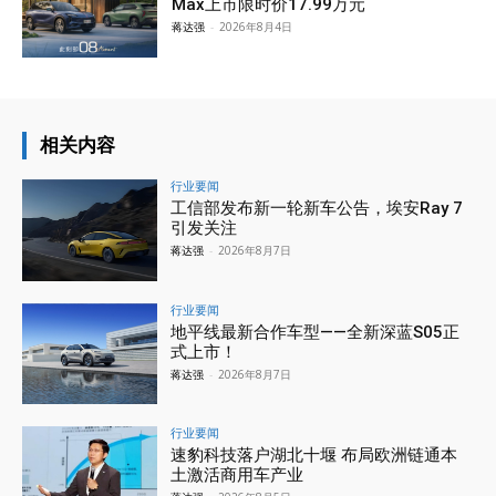
Max上市限时价17.99万元
蒋达强
-
2026年8月4日
相关内容
行业要闻
工信部发布新一轮新车公告，埃安Ray 7
引发关注
蒋达强
-
2026年8月7日
行业要闻
地平线最新合作车型——全新深蓝S05正
式上市！
蒋达强
-
2026年8月7日
行业要闻
速豹科技落户湖北十堰 布局欧洲链通本
土激活商用车产业