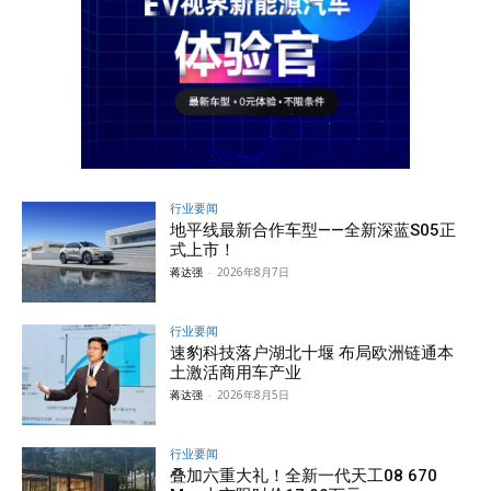
行业要闻
地平线最新合作车型——全新深蓝S05正
式上市！
蒋达强
-
2026年8月7日
行业要闻
速豹科技落户湖北十堰 布局欧洲链通本
土激活商用车产业
蒋达强
-
2026年8月5日
行业要闻
叠加六重大礼！全新一代天工08 670