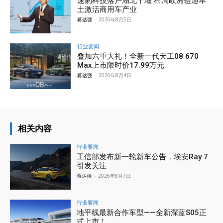
速豹科技落户湖北十堰 布局欧洲链通本
土激活商用车产业
蒋达强
-
2026年8月5日
行业要闻
叠加六重大礼！全新一代天工08 670
Max上市限时价17.99万元
蒋达强
-
2026年8月4日
相关内容
行业要闻
工信部发布新一轮新车公告，埃安Ray 7
引发关注
蒋达强
-
2026年8月7日
行业要闻
地平线最新合作车型——全新深蓝S05正
式上市！