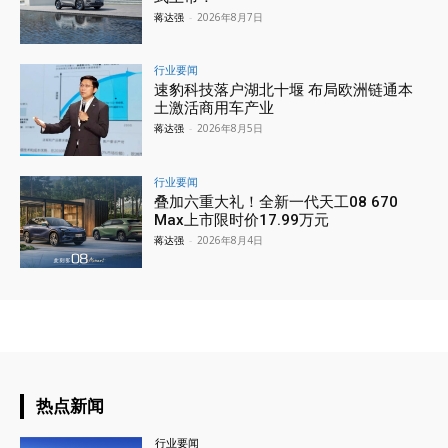
蒋达强
-
2026年8月7日
行业要闻
速豹科技落户湖北十堰 布局欧洲链通本
土激活商用车产业
蒋达强
-
2026年8月5日
行业要闻
叠加六重大礼！全新一代天工08 670
Max上市限时价17.99万元
蒋达强
-
2026年8月4日
热点新闻
行业要闻