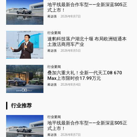
地平线最新合作车型——全新深蓝S05正
式上市！
蒋达强
-
2026年8月7日
行业要闻
速豹科技落户湖北十堰 布局欧洲链通本
土激活商用车产业
蒋达强
-
2026年8月5日
行业要闻
叠加六重大礼！全新一代天工08 670
Max上市限时价17.99万元
蒋达强
-
2026年8月4日
行业推荐
行业要闻
地平线最新合作车型——全新深蓝S05正
式上市！
蒋达强
-
2026年8月7日