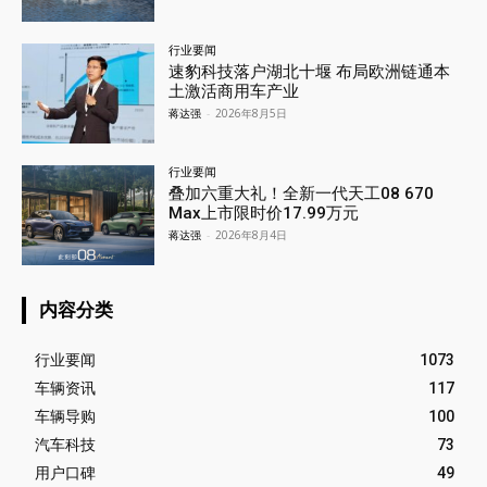
行业要闻
速豹科技落户湖北十堰 布局欧洲链通本
土激活商用车产业
蒋达强
-
2026年8月5日
行业要闻
叠加六重大礼！全新一代天工08 670
Max上市限时价17.99万元
蒋达强
-
2026年8月4日
内容分类
行业要闻
1073
车辆资讯
117
车辆导购
100
汽车科技
73
用户口碑
49