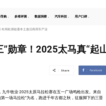
辆导购
多维评测
数据洞察
汽车科技
用户口碑
工08 670 Max上市限时价17.99万元
三”勋章！2025太马真“起
Facebook
Share
0，九牛牧业·2025太原马拉松赛在五一广场鸣枪出发。来自
秋天的第一场马拉松”为名，跑进千年古都之秋，征服脚下的三晋