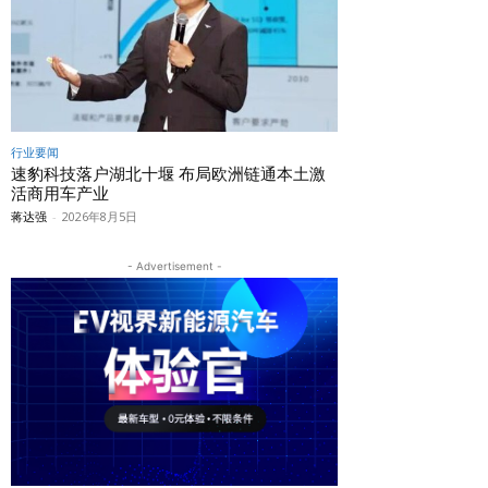
行业要闻
速豹科技落户湖北十堰 布局欧洲链通本土激
活商用车产业
蒋达强
-
2026年8月5日
- Advertisement -