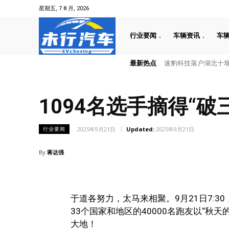
星期五, 7 8 月, 2026
行业要闻
车辆资讯
车
最新热点
叠加六重大礼！全新一代天
1094名选手摘得“破
2025年9月21日
Updated:
2025年9月21日
行业要闻
By
蒋达强
于道各努力，太马来相聚。9月21日7:3
33个国家和地区的40000名跑友以“
大地！