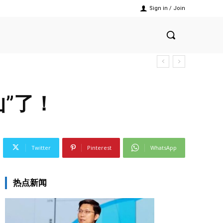
Sign in / Join
山”了！
Twitter
Pinterest
WhatsApp
热点新闻