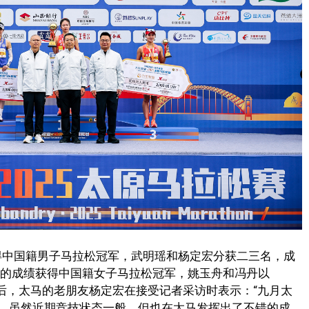
绩获得中国籍男子马拉松冠军，武明瑶和杨定宏分获二三名，成
2:34:22的成绩获得中国籍女子马拉松冠军，姚玉舟和冯丹以
三名。赛后，太马的老朋友杨定宏在接受记者采访时表示：“九月太
，虽然近期竞技状态一般，但也在太马发挥出了不错的成