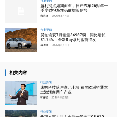
行业要闻
盈利拐点如期而至，日产汽车26财年一
季度财报释放稳健增长信号
蒋达强
-
2026年8月4日
行业要闻
昊铂埃安7月销量34987辆，同比增长
31.74%，全新Ray系列蓄势待发
蒋达强
-
2026年8月3日
相关内容
行业要闻
速豹科技落户湖北十堰 布局欧洲链通本
土激活商用车产业
蒋达强
-
2026年8月5日
行业要闻
叠加六重大礼！全新一代天工08 670