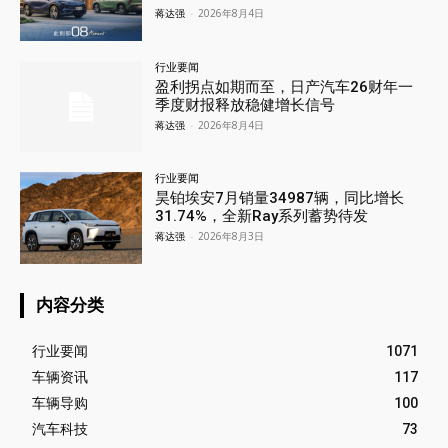
蒋达强
-
2026年8月4日
行业要闻
盈利拐点如期而至，日产汽车26财年一
季度财报释放稳健增长信号
蒋达强
-
2026年8月4日
行业要闻
昊铂埃安7月销量34987辆，同比增长
31.74%，全新Ray系列蓄势待发
蒋达强
-
2026年8月3日
内容分类
行业要闻
1071
车辆资讯
117
车辆导购
100
汽车科技
73