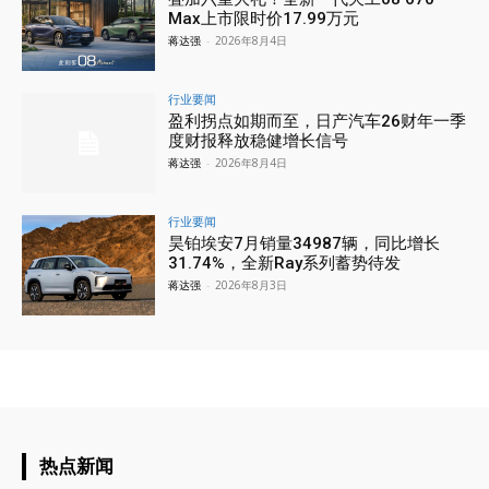
Max上市限时价17.99万元
蒋达强
-
2026年8月4日
行业要闻
盈利拐点如期而至，日产汽车26财年一季
度财报释放稳健增长信号
蒋达强
-
2026年8月4日
行业要闻
昊铂埃安7月销量34987辆，同比增长
31.74%，全新Ray系列蓄势待发
蒋达强
-
2026年8月3日
热点新闻