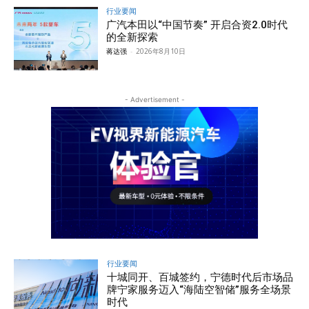
行业要闻
广汽本田以“中国节奏” 开启合资2.0时代
的全新探索
蒋达强
-
2026年8月10日
- Advertisement -
行业要闻
十城同开、百城签约，宁德时代后市场品
牌宁家服务迈入“海陆空智储”服务全场景
时代