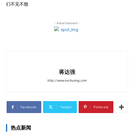
们不见不散
- Advertisement -
蒋达强
http://www.evchuxing.com
Facebook
Twitter
Pinterest
热点新闻