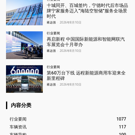
十城同开、百城签约，宁德时代后市场品
牌宁家服务迈入“海陆空智储”服务全场景
时代
蒋达强
-
2026年8月10日
行业要闻
再启新程 中国国际新能源和智能网联汽
车展览会十月举办
蒋达强
-
2026年8月10日
行业要闻
第60万台下线 远程新能源商用车迎来全
新里程碑
蒋达强
-
2026年8月10日
内容分类
行业要闻
1077
车辆资讯
117
车辆导购
100