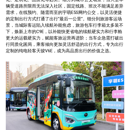
辆受道路所限而无法深入社区，固定线路、班次不能满足差异
需求，在线预约、随需而至的宇萌E5S网约公交，以灵活便捷
的定制出行方式打通了出行“最后一公里”。细分到旅游客运场
景，当城际客运陷入续航补能焦虑，旅游包车行李箱太多装不
下，焕新上市的C9E，以补能快更省电的续航硬实力和行李舱
更大的运载硬实力，赋能客旅运营再进阶；当车企急需打破出
行同质化困局，乘客倾向更加灵活舒适的出行方式，专为出行
定制的纯电轻客天骏V6E，成为高品质出行的价值之选。