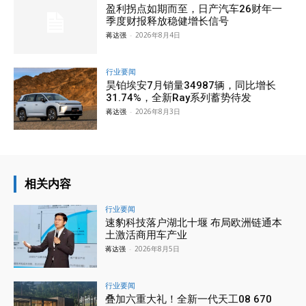
盈利拐点如期而至，日产汽车26财年一
季度财报释放稳健增长信号
蒋达强
-
2026年8月4日
行业要闻
昊铂埃安7月销量34987辆，同比增长
31.74%，全新Ray系列蓄势待发
蒋达强
-
2026年8月3日
相关内容
行业要闻
速豹科技落户湖北十堰 布局欧洲链通本
土激活商用车产业
蒋达强
-
2026年8月5日
行业要闻
叠加六重大礼！全新一代天工08 670