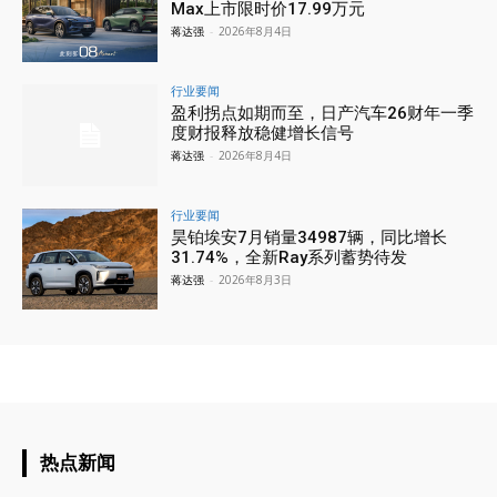
Max上市限时价17.99万元
蒋达强
-
2026年8月4日
行业要闻
盈利拐点如期而至，日产汽车26财年一季
度财报释放稳健增长信号
蒋达强
-
2026年8月4日
行业要闻
昊铂埃安7月销量34987辆，同比增长
31.74%，全新Ray系列蓄势待发
蒋达强
-
2026年8月3日
热点新闻