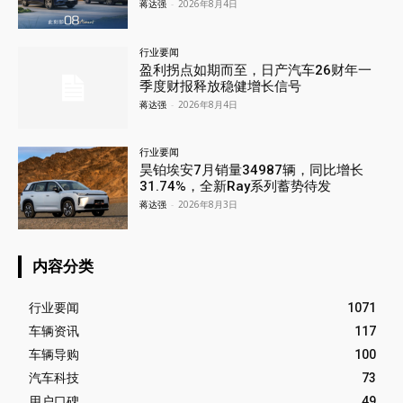
蒋达强
-
2026年8月4日
行业要闻
盈利拐点如期而至，日产汽车26财年一
季度财报释放稳健增长信号
蒋达强
-
2026年8月4日
行业要闻
昊铂埃安7月销量34987辆，同比增长
31.74%，全新Ray系列蓄势待发
蒋达强
-
2026年8月3日
内容分类
行业要闻
1071
车辆资讯
117
车辆导购
100
汽车科技
73
用户口碑
49