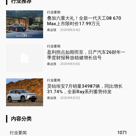
行业推荐
行业要闻
叠加六重大礼！全新一代天工08 670
Max上市限时价17.99万元
蒋达强
-
2026年8月4日
行业要闻
盈利拐点如期而至，日产汽车26财年一
季度财报释放稳健增长信号
蒋达强
-
2026年8月4日
行业要闻
昊铂埃安7月销量34987辆，同比增长
31.74%，全新Ray系列蓄势待发
蒋达强
-
2026年8月3日
内容分类
行业要闻
1071