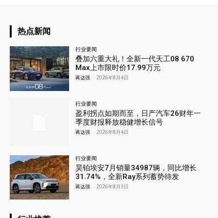
热点新闻
行业要闻
叠加六重大礼！全新一代天工08 670
Max上市限时价17.99万元
蒋达强
-
2026年8月4日
行业要闻
盈利拐点如期而至，日产汽车26财年一
季度财报释放稳健增长信号
蒋达强
-
2026年8月4日
行业要闻
昊铂埃安7月销量34987辆，同比增长
31.74%，全新Ray系列蓄势待发
蒋达强
-
2026年8月3日