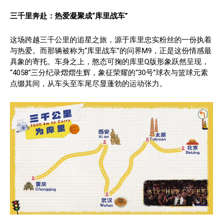
三千里奔赴
：
热爱凝聚成“库里战车”
这场跨越三千公里的追星之旅，源于库里忠实粉丝的一份执着
与热爱。而那辆被称为“库里战车”的问界M9，正是这份情感最
具象的寄托。车身之上，憨态可掬的库里Q版形象跃然呈现，
“4058”三分纪录熠熠生辉，象征荣耀的“30号”球衣与篮球元素
点缀其间，从车头至车尾尽显蓬勃的运动张力。