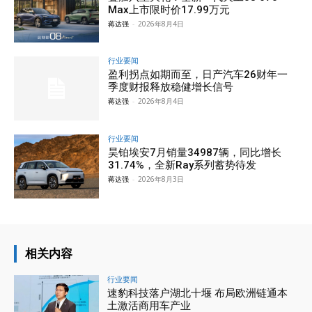
Max上市限时价17.99万元
蒋达强
-
2026年8月4日
行业要闻
盈利拐点如期而至，日产汽车26财年一
季度财报释放稳健增长信号
蒋达强
-
2026年8月4日
行业要闻
昊铂埃安7月销量34987辆，同比增长
31.74%，全新Ray系列蓄势待发
蒋达强
-
2026年8月3日
相关内容
行业要闻
速豹科技落户湖北十堰 布局欧洲链通本
土激活商用车产业