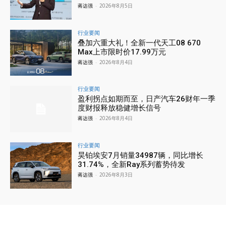
蒋达强
-
2026年8月5日
行业要闻
叠加六重大礼！全新一代天工08 670
Max上市限时价17.99万元
蒋达强
-
2026年8月4日
行业要闻
盈利拐点如期而至，日产汽车26财年一季
度财报释放稳健增长信号
蒋达强
-
2026年8月4日
行业要闻
昊铂埃安7月销量34987辆，同比增长
31.74%，全新Ray系列蓄势待发
蒋达强
-
2026年8月3日