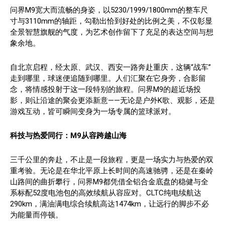
问界M9宽大而流畅的身姿，以5230/1999/1800mm的整车尺
寸与3110mm的轴距，勾勒出恰到好处的比例之美，不仅彰显
全景智慧旗舰的气度，为艺术创作留下了充足的表达空间与想
象余地。
自北京启程，经太原、武汉、西安一路奔赴重庆，这辆“战车”
走到哪里，球迷便追随到哪里。人们汇聚在它身旁，合影留
念，将情感投射于这一段特别的旅程。问界M9的超近场投
影，则让沿途的聚会更添新意——无论是户外K歌、观影，还是
游戏互动，皆可瞬间变身为一场专属的篮球派对。
科技与热爱同行
：
M
9
从容跨越山海
三千公里的奔赴，不止是一段旅程，更是一场实力与热爱的双
重考验。无论是在华北平原上长时间的高速驰骋，还是在秦岭
山路间的曲折攀行，问界M9都凭借全铝合金底盘的稳健与全
系标配52度电池包的高效续航从容应对。CLTC纯电续航达
290km，满油满电综合续航高达1474km，让远行的脚步不必
为能量而停顿。