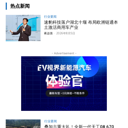
热点新闻
行业要闻
速豹科技落户湖北十堰 布局欧洲链通本
土激活商用车产业
蒋达强
-
2026年8月5日
- Advertisement -
行业要闻
叠加六重大礼！全新一代天工08 670