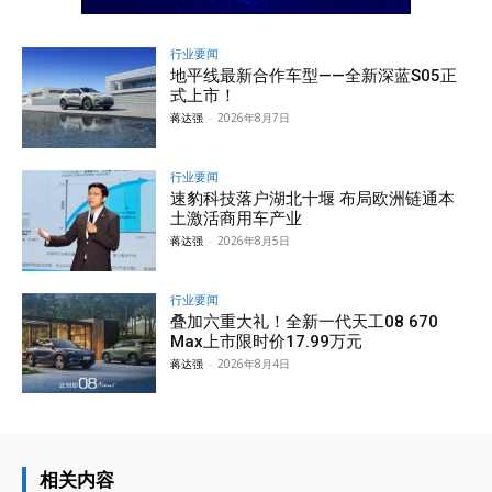
行业要闻
地平线最新合作车型——全新深蓝S05正
式上市！
蒋达强
-
2026年8月7日
行业要闻
速豹科技落户湖北十堰 布局欧洲链通本
土激活商用车产业
蒋达强
-
2026年8月5日
行业要闻
叠加六重大礼！全新一代天工08 670
Max上市限时价17.99万元
蒋达强
-
2026年8月4日
相关内容