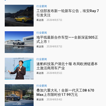
行业要闻
工信部发布新一轮新车公告，埃安Ray 7
引发关注
蒋达强
-
2026年8月7日
行业要闻
地平线最新合作车型——全新深蓝S05正
式上市！
蒋达强
-
2026年8月7日
行业要闻
速豹科技落户湖北十堰 布局欧洲链通本
土激活商用车产业
蒋达强
-
2026年8月5日
行业要闻
叠加六重大礼！全新一代天工08 670
Max上市限时价17.99万元
蒋达强
-
2026年8月4日