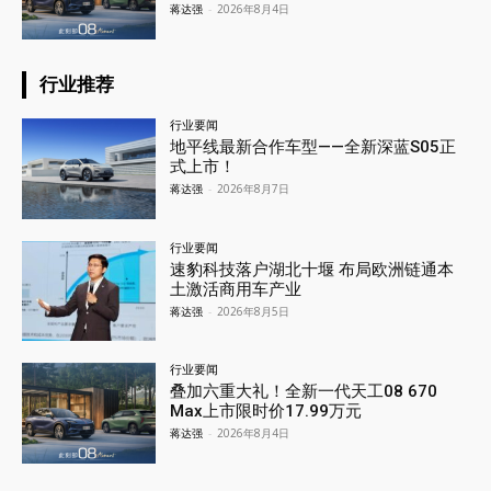
蒋达强
-
2026年8月4日
行业推荐
行业要闻
地平线最新合作车型——全新深蓝S05正
式上市！
蒋达强
-
2026年8月7日
行业要闻
速豹科技落户湖北十堰 布局欧洲链通本
土激活商用车产业
蒋达强
-
2026年8月5日
行业要闻
叠加六重大礼！全新一代天工08 670
Max上市限时价17.99万元
蒋达强
-
2026年8月4日