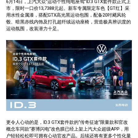
6月14日，上汽大众“运动个性纯电座驾”ID.3 GTX套件款正式上
市，限时一口价13,7388元起。新车专属限定车色【GT红】采
用水性金属漆，搭配GTX高光黑运动包围，配备20吋飓风轮
毂、暗黑赤线内饰及打孔超纤绒运动座椅，营造极具辨识度的
运动氛围，改装潜力十足。
更令人心动的是，ID.3 GTX套件款的“传奇征途”限量款和官改
概念车同款“赛博闪电”改色膜已经上架上汽大众超级APP，用
户轻轻松松即可拥有心动官改产品。后续还将有更多个性化量