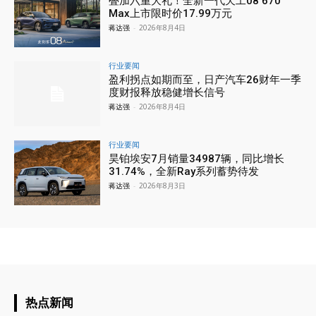
叠加六重大礼！全新一代天工08 670
Max上市限时价17.99万元
蒋达强
-
2026年8月4日
行业要闻
盈利拐点如期而至，日产汽车26财年一季
度财报释放稳健增长信号
蒋达强
-
2026年8月4日
行业要闻
昊铂埃安7月销量34987辆，同比增长
31.74%，全新Ray系列蓄势待发
蒋达强
-
2026年8月3日
热点新闻