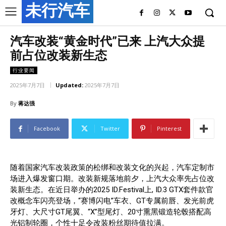
未行汽车
汽车改装“黄金时代”已来 上汽大众提
前占位改装新生态
行业要闻
2025年7月7日
Updated:
2025年7月7日
By
蒋达强
Facebook
Twitter
Pinterest
随着国家汽车改装政策的松绑和改装文化的兴起，汽车定制市
场进入爆发窗口期。改装新规落地前夕，上汽大众率先占位改
装新生态。在近日举办的2025 ID.Festival上, ID.3 GTX套件款官
改概念车闪亮登场，“赛博闪电”车衣、GT专属前唇、发光前虎
牙灯、大尺寸GT尾翼、“X”型尾灯、20寸熏黑锻造轮毂搭配高
光铝制轮圈，个性十足令改装粉丝期待值拉满。