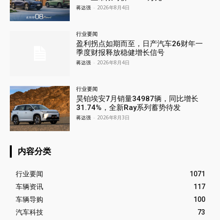
蒋达强
-
2026年8月4日
行业要闻
盈利拐点如期而至，日产汽车26财年一
季度财报释放稳健增长信号
蒋达强
-
2026年8月4日
行业要闻
昊铂埃安7月销量34987辆，同比增长
31.74%，全新Ray系列蓄势待发
蒋达强
-
2026年8月3日
内容分类
行业要闻
1071
车辆资讯
117
车辆导购
100
汽车科技
73