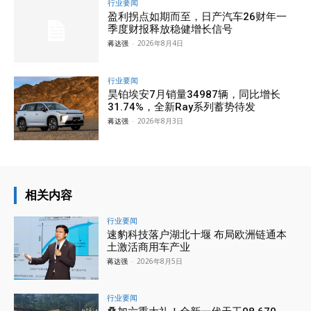
行业要闻
盈利拐点如期而至，日产汽车26财年一
季度财报释放稳健增长信号
蒋达强
-
2026年8月4日
行业要闻
昊铂埃安7月销量34987辆，同比增长
31.74%，全新Ray系列蓄势待发
蒋达强
-
2026年8月3日
相关内容
行业要闻
速豹科技落户湖北十堰 布局欧洲链通本
土激活商用车产业
蒋达强
-
2026年8月5日
行业要闻