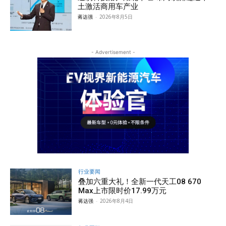
土激活商用车产业
蒋达强
-
2026年8月5日
- Advertisement -
行业要闻
叠加六重大礼！全新一代天工08 670
Max上市限时价17.99万元
蒋达强
-
2026年8月4日