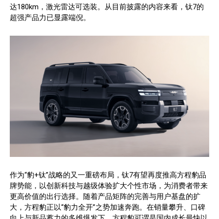
达180km，激光雷达可选装。从目前披露的内容来看，钛7的
超强产品力已显露端倪。
作为“豹+钛”战略的又一重磅布局，钛7有望再度推高方程豹品
牌势能，以创新科技与越级体验扩大个性市场，为消费者带来
更高价值的出行选择。随着产品矩阵的完善与用户基盘的扩
大，方程豹正以“豹力全开”之势加速奔跑。在销量攀升、口碑
向上与新品蓄力的多维爆发下，方程豹可谓是国内成长最快以