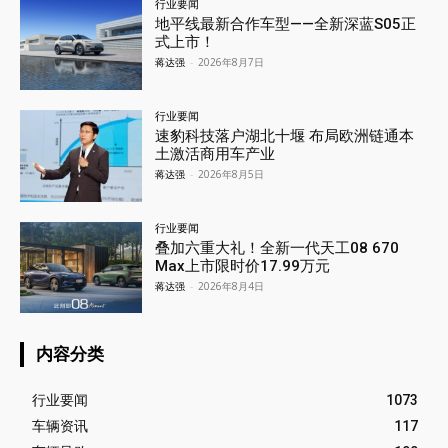
行业要闻
地平线最新合作车型——全新深蓝S05正
式上市！
蒋达强
-
2026年8月7日
行业要闻
速豹科技落户湖北十堰 布局欧洲链通本
土激活商用车产业
蒋达强
-
2026年8月5日
行业要闻
叠加六重大礼！全新一代天工08 670
Max上市限时价17.99万元
蒋达强
-
2026年8月4日
内容分类
行业要闻
1073
车辆资讯
117