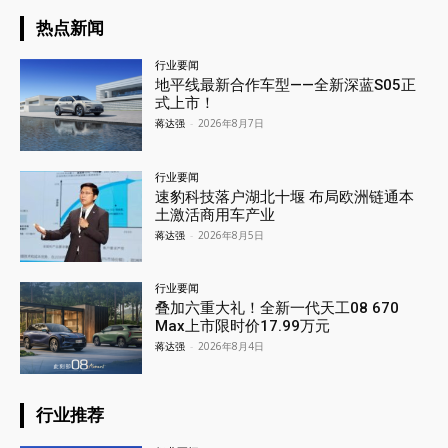
热点新闻
行业要闻
地平线最新合作车型——全新深蓝S05正
式上市！
蒋达强
-
2026年8月7日
行业要闻
速豹科技落户湖北十堰 布局欧洲链通本
土激活商用车产业
蒋达强
-
2026年8月5日
行业要闻
叠加六重大礼！全新一代天工08 670
Max上市限时价17.99万元
蒋达强
-
2026年8月4日
行业推荐