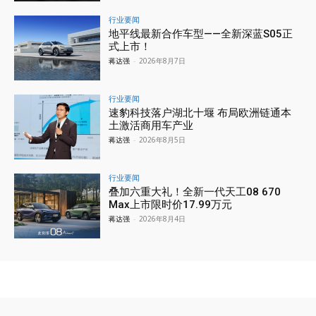
行业要闻
地平线最新合作车型——全新深蓝S05正
式上市！
蒋达强
-
2026年8月7日
行业要闻
速豹科技落户湖北十堰 布局欧洲链通本
土激活商用车产业
蒋达强
-
2026年8月5日
行业要闻
叠加六重大礼！全新一代天工08 670
Max上市限时价17.99万元
蒋达强
-
2026年8月4日