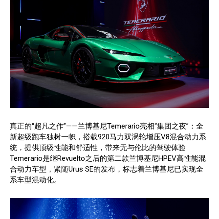
真正的“超凡之作”——兰博基尼Temerario亮相“集团之夜”：全
新超级跑车独树一帜，搭载920马力双涡轮增压V8混合动力系
统，提供顶级性能和舒适性，带来无与伦比的驾驶体验
Temerario是继Revuelto之后的第二款兰博基尼HPEV高性能混
合动力车型，紧随Urus SE的发布，标志着兰博基尼已实现全
系车型混动化。