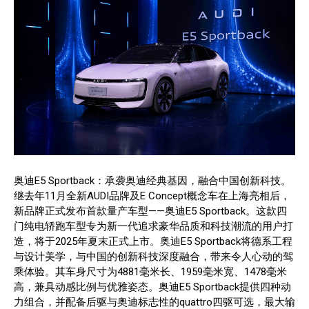
奥迪E5 Sportback：承袭奥迪经典基因，融合中国创新科技。
继去年11月全新AUDI品牌及E Concept概念车在上海亮相后，
新品牌正式发布首款量产车型——奥迪E5 Sportback。这款四
门纯电轿跑车型专为新一代追求豪华品质和科技潮流的用户打
造，将于2025年夏末正式上市。奥迪E5 Sportback将德系工程
与设计美学，与中国的创新科技深度融合，带来令人心动的驾
乘体验。其车身尺寸为4881毫米长、1959毫米宽、1478毫米
高，兼具动感比例与优雅姿态。奥迪E5 Sportback提供四种动
力组合，并配备后驱与奥迪标志性的quattro四驱可选，最大输