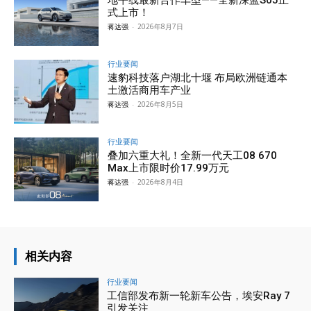
地平线最新合作车型——全新深蓝S05正
式上市！
蒋达强
-
2026年8月7日
行业要闻
速豹科技落户湖北十堰 布局欧洲链通本
土激活商用车产业
蒋达强
-
2026年8月5日
行业要闻
叠加六重大礼！全新一代天工08 670
Max上市限时价17.99万元
蒋达强
-
2026年8月4日
相关内容
行业要闻
工信部发布新一轮新车公告，埃安Ray 7
引发关注