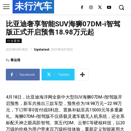
未行汽车
比亚迪奢享智能SUV海狮07DM-i智驾
版正式开启预售18.98万元起
行业要闻
2025年4月18日
Updated:
2025年4月18日
By
蒋达强
Facebook
Twitter
4月18日，比亚迪海洋网全新中大型SUV海狮07DM-i智驾版开
启预售，新车共推出三款车型，预售价为18.98万元—22.98万
元，下订即享0首付或0利息、置换补贴至高15000元等多重豪
礼。海狮07DM-i智驾版不仅搭载灵鸢车载无人机系统，还全系
标配天神之眼高阶智驾、第五代DM、云辇C等硬核科技，以20
万级的价格为用户带来百万级科技体验，重新定义智能家用大