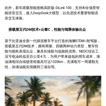
此外，新车搭载智能座舱高阶版-DiLink 100，支持AI全场景智
能语音交互，接入DeepSeek大模型，以先进技术重塑智能语
音交互体验。
搭载第五代DM技术+云辇C，性能与驾乘体验出众
基于比亚迪全新一代插混整车平台打造的海狮07DM-i智驾版，
搭载第五代DM技术，拥有两驱、四驱两种动力类型，整车性
能与能耗表现出众，兼具长续航与低能耗优势。NEDC综合工
况亏电油耗低至百公里4.7L，为用户带来超低的用车成本，满
油满电综合续驶里程最高可达1320km，充满电可一周通勤无
忧，加满油能实现横跨三省自驾。