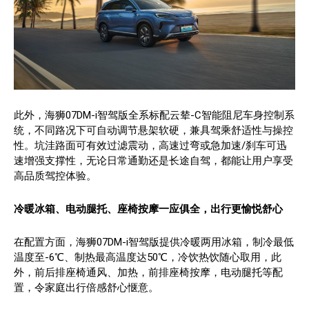
此外，海狮07DM-i智驾版全系标配云辇-C智能阻尼车身控制系
统，不同路况下可自动调节悬架软硬，兼具驾乘舒适性与操控
性。坑洼路面可有效过滤震动，高速过弯或急加速/刹车可迅
速增强支撑性，无论日常通勤还是长途自驾，都能让用户享受
高品质驾控体验。
冷暖冰箱、电动腿托、座椅按摩一应俱全，出行更愉悦舒心
在配置方面，海狮07DM-i智驾版提供冷暖两用冰箱，制冷最低
温度至-6℃、制热最高温度达50℃，冷饮热饮随心取用，此
外，前后排座椅通风、加热，前排座椅按摩，电动腿托等配
置，令家庭出行倍感舒心惬意。