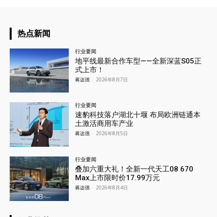
热点新闻
行业要闻
地平线最新合作车型——全新深蓝S05正
式上市！
蒋达强
-
2026年8月7日
行业要闻
速豹科技落户湖北十堰 布局欧洲链通本
土激活商用车产业
蒋达强
-
2026年8月5日
行业要闻
叠加六重大礼！全新一代天工08 670
Max上市限时价17.99万元
蒋达强
-
2026年8月4日