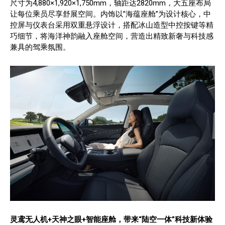
尺寸为4,880×1,920×1,750mm，轴距达2820mm，大五座布局
让每位乘员尽享舒展空间。内饰以”海蕴座舱”为设计核心，中
控屏与仪表台采用双重悬浮设计，搭配冰山造型中控按键等精
巧细节，将海洋神韵融入座舱空间，营造出精致新奢与科技感
兼具的驾乘氛围。
灵鸢无人机+天神之眼+
智能座舱
，带来“陆空一体”科技新体验