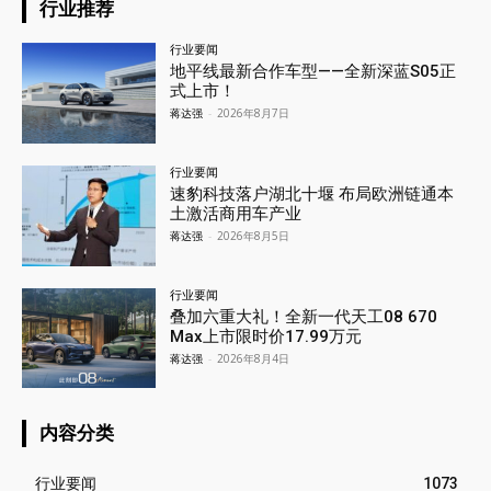
行业推荐
行业要闻
地平线最新合作车型——全新深蓝S05正
式上市！
蒋达强
-
2026年8月7日
行业要闻
速豹科技落户湖北十堰 布局欧洲链通本
土激活商用车产业
蒋达强
-
2026年8月5日
行业要闻
叠加六重大礼！全新一代天工08 670
Max上市限时价17.99万元
蒋达强
-
2026年8月4日
内容分类
行业要闻
1073