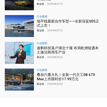
蒋达强
-
2026年8月7日
行业要闻
地平线最新合作车型——全新深蓝S05正
式上市！
蒋达强
-
2026年8月7日
行业要闻
速豹科技落户湖北十堰 布局欧洲链通本
土激活商用车产业
蒋达强
-
2026年8月5日
行业要闻
叠加六重大礼！全新一代天工08 670
Max上市限时价17.99万元
蒋达强
-
2026年8月4日