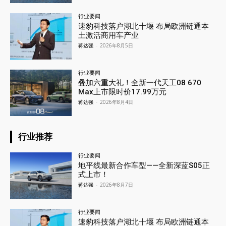
行业要闻
速豹科技落户湖北十堰 布局欧洲链通本
土激活商用车产业
蒋达强
-
2026年8月5日
行业要闻
叠加六重大礼！全新一代天工08 670
Max上市限时价17.99万元
蒋达强
-
2026年8月4日
行业推荐
行业要闻
地平线最新合作车型——全新深蓝S05正
式上市！
蒋达强
-
2026年8月7日
行业要闻
速豹科技落户湖北十堰 布局欧洲链通本