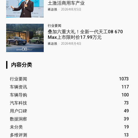
土激活商用车产业
蒋达强
-
2026年8月5日
行业要闻
叠加六重大礼！全新一代天工08 670
Max上市限时价17.99万元
蒋达强
-
2026年8月4日
内容分类
行业要闻
1073
车辆资讯
117
车辆导购
100
汽车科技
73
用户口碑
49
数据洞察
39
未分类
19
多维评测
13