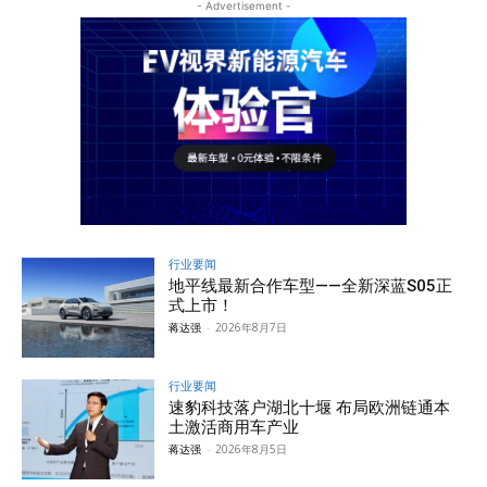
- Advertisement -
行业要闻
地平线最新合作车型——全新深蓝S05正
式上市！
蒋达强
-
2026年8月7日
行业要闻
速豹科技落户湖北十堰 布局欧洲链通本
土激活商用车产业
蒋达强
-
2026年8月5日