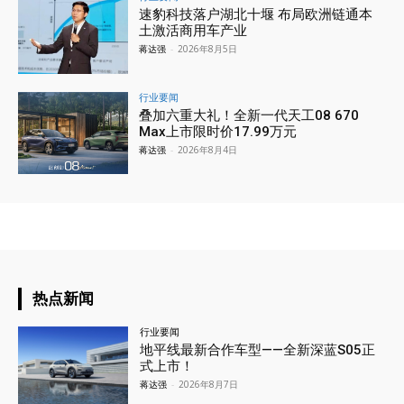
速豹科技落户湖北十堰 布局欧洲链通本
土激活商用车产业
蒋达强
-
2026年8月5日
行业要闻
叠加六重大礼！全新一代天工08 670
Max上市限时价17.99万元
蒋达强
-
2026年8月4日
热点新闻
行业要闻
地平线最新合作车型——全新深蓝S05正
式上市！
蒋达强
-
2026年8月7日