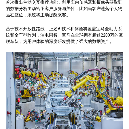
首次推出主动交互推荐功能，利用车内传感器和摄像头获取到
的数据分析主动给予客户服务与关怀，比如当客户遗落个人物
品在座位，系统将主动提醒乘客。
基于技术开放性路线，上述AI技术和体验将覆盖宝马全动力系
统和全车型阵列，油电同智。宝马在全球拥有超过2200万的互
联车队，为用户体验的深度研发提供了强大的数据资产。