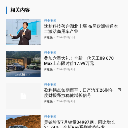
相关内容
行业要闻
速豹科技落户湖北十堰 布局欧洲链通本
土激活商用车产业
蒋达强
-
2026年8月5日
行业要闻
叠加六重大礼！全新一代天工08 670
Max上市限时价17.99万元
蒋达强
-
2026年8月4日
行业要闻
盈利拐点如期而至，日产汽车26财年一季
度财报释放稳健增长信号
蒋达强
-
2026年8月4日
行业要闻
昊铂埃安7月销量34987辆，同比增长
31.74%，全新Ray系列蓄势待发