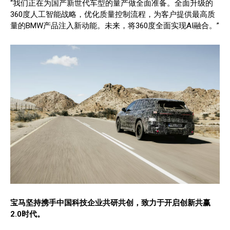
“我们正在为国产新世代车型的量产做全面准备。全面升级的
360度人工智能战略，优化质量控制流程，为客户提供最高质
量的BMW产品注入新动能。未来，将360度全面实现AI融合。”
宝马坚持携手中国科技企业共研共创，致力于开启创新共赢
2.0时代。