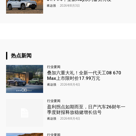
蒋达强
-
2026年8月3日
热点新闻
行业要闻
叠加六重大礼！全新一代天工08 670
Max上市限时价17.99万元
蒋达强
-
2026年8月4日
行业要闻
盈利拐点如期而至，日产汽车26财年一
季度财报释放稳健增长信号
蒋达强
-
2026年8月4日
行业要闻