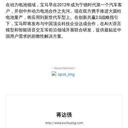
在动力电池领域，宝马早在2012年成为宁德时代第一个汽车客
户，开创中外动力电池合作之先河。现在双方携手推进大圆柱
电池量产，将应用到新世代车型上。在创新共赢2.0战略指引
下，宝马即将发布与中国顶尖科技企业达成合作，在AI大语言
模型和智能语音交互等前沿领域开展联合研发，提供最贴近中
国用户需求的前瞻性解决方案。
- Advertisement -
蒋达强
http://www.evchuxing.com