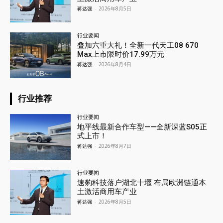
蒋达强
-
2026年8月5日
行业要闻
叠加六重大礼！全新一代天工08 670
Max上市限时价17.99万元
蒋达强
-
2026年8月4日
行业推荐
行业要闻
地平线最新合作车型——全新深蓝S05正
式上市！
蒋达强
-
2026年8月7日
行业要闻
速豹科技落户湖北十堰 布局欧洲链通本
土激活商用车产业
蒋达强
-
2026年8月5日