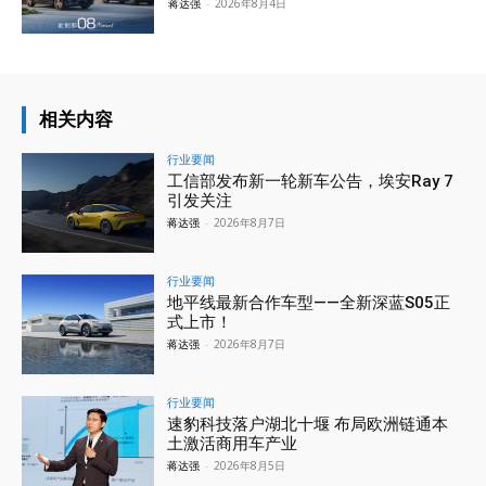
蒋达强
-
2026年8月4日
相关内容
行业要闻
工信部发布新一轮新车公告，埃安Ray 7
引发关注
蒋达强
-
2026年8月7日
行业要闻
地平线最新合作车型——全新深蓝S05正
式上市！
蒋达强
-
2026年8月7日
行业要闻
速豹科技落户湖北十堰 布局欧洲链通本
土激活商用车产业
蒋达强
-
2026年8月5日