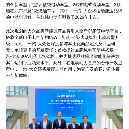
的全新车型，包括6款纯电动车型、2款插电式混动车型、2款
增程式车型及1款燃油车型。其中，一汽-大众将推动捷达品牌
的电动化进程，首款纯电动车型将于2026年上市。
此次规划的大众品牌新能源商品将引入全新CMP等电动平台，
搭载全新电子电气架构CEA，加速一汽-大众智能电动转型升
级，同时，一汽-大众还深度参与本土化商品定义及商品研
发，承担更多的开发责任；首款捷达品牌纯电车型将搭载一
汽-大众SOA电子电气架构，并为捷达品牌提出智能化解决方
案，达到行业领先水平。此外，在混动动力总成的合作开发过
程中，一汽-大众还将发挥主导作用，为更广泛的客户群体带
来全新体验。