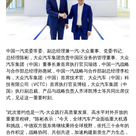
中国一汽党委常委、副总经理兼一汽-大众董事、党委书记、
总经理陈彬，大众汽车集团负责中国区业务的管理董事、大众
汽车集团（中国）董事长兼首席执行官贝瑞德，中国一汽战略
与合作部总经理孙惠斌，中国一汽战略与合作部副总经理李松
梅，大众汽车集团（中国）首席技术官、大众汽车（中国）科
技有限公司（VCTC）首席执行官吴博锐，大众汽车集团（中
国）执行副总裁、产品与战略负责人齐泽凯博士等共同出席仪
式，见证这一重要时刻。
“此次签约也是一汽-大众践行高质量发展、高水平对外开放的
重要里程碑。”陈彬表示：“今天，全球汽车产业面临重大机遇
和挑战，中德双方股东将继续秉持全球视野，依托三十余年的
合作积淀，战略协同、共创共进，加速构建新质生产力生态，