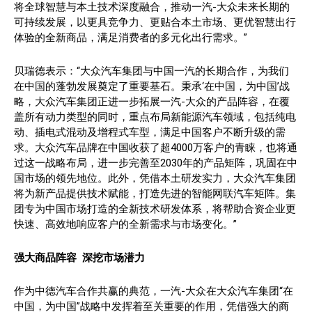
将全球智慧与本土技术深度融合，推动一汽-大众未来长期的
可持续发展，以更具竞争力、更贴合本土市场、更优智慧出行
体验的全新商品，满足消费者的多元化出行需求。”
贝瑞德表示：“大众汽车集团与中国一汽的长期合作，为我们
在中国的蓬勃发展奠定了重要基石。秉承‘在中国，为中国’战
略，大众汽车集团正进一步拓展一汽-大众的产品阵容，在覆
盖所有动力类型的同时，重点布局新能源汽车领域，包括纯电
动、插电式混动及增程式车型，满足中国客户不断升级的需
求。大众汽车品牌在中国收获了超4000万客户的青睐，也将通
过这一战略布局，进一步完善至2030年的产品矩阵，巩固在中
国市场的领先地位。此外，凭借本土研发实力，大众汽车集团
将为新产品提供技术赋能，打造先进的智能网联汽车矩阵。集
团专为中国市场打造的全新技术研发体系，将帮助合资企业更
快速、高效地响应客户的全新需求与市场变化。”
强大商品阵容 深挖市场潜力
作为中德汽车合作共赢的典范，一汽-大众在大众汽车集团“在
中国，为中国”战略中发挥着至关重要的作用，凭借强大的商