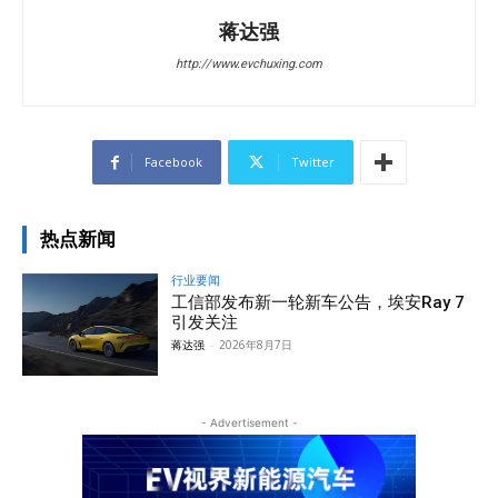
蒋达强
http://www.evchuxing.com
Facebook
Twitter
热点新闻
行业要闻
工信部发布新一轮新车公告，埃安Ray 7
引发关注
蒋达强
-
2026年8月7日
- Advertisement -