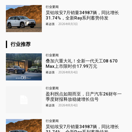
行业要闻
昊铂埃安7月销量34987辆，同比增长
31.74%，全新Ray系列蓄势待发
蒋达强
-
2026年8月3日
行业推荐
行业要闻
叠加六重大礼！全新一代天工08 670
Max上市限时价17.99万元
蒋达强
-
2026年8月4日
行业要闻
盈利拐点如期而至，日产汽车26财年一
季度财报释放稳健增长信号
蒋达强
-
2026年8月4日
行业要闻
昊铂埃安7月销量34987辆，同比增长