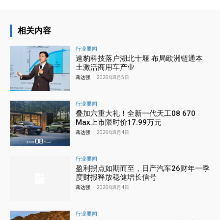
相关内容
行业要闻
速豹科技落户湖北十堰 布局欧洲链通本
土激活商用车产业
蒋达强
-
2026年8月5日
行业要闻
叠加六重大礼！全新一代天工08 670
Max上市限时价17.99万元
蒋达强
-
2026年8月4日
行业要闻
盈利拐点如期而至，日产汽车26财年一季
度财报释放稳健增长信号
蒋达强
-
2026年8月4日
行业要闻