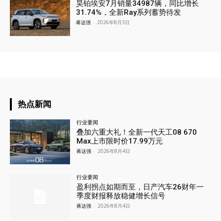
昊铂埃安7月销量34987辆，同比增长
31.74%，全新Ray系列蓄势待发
蒋达强
-
2026年8月3日
热点新闻
行业要闻
叠加六重大礼！全新一代天工08 670
Max上市限时价17.99万元
蒋达强
-
2026年8月4日
行业要闻
盈利拐点如期而至，日产汽车26财年一
季度财报释放稳健增长信号
蒋达强
-
2026年8月4日