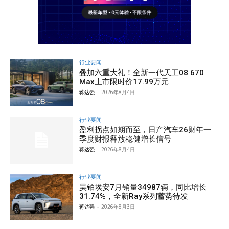
行业要闻
叠加六重大礼！全新一代天工08 670
Max上市限时价17.99万元
蒋达强
-
2026年8月4日
行业要闻
盈利拐点如期而至，日产汽车26财年一
季度财报释放稳健增长信号
蒋达强
-
2026年8月4日
行业要闻
昊铂埃安7月销量34987辆，同比增长
31.74%，全新Ray系列蓄势待发
蒋达强
-
2026年8月3日