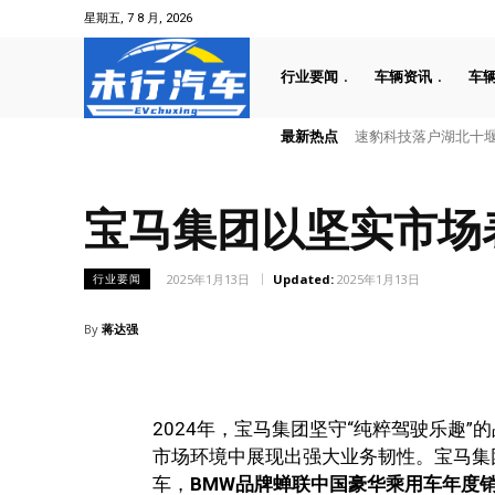
星期五, 7 8 月, 2026
行业要闻
车辆资讯
车
最新热点
速豹科技落户湖北十堰 
叠加六重大礼！全新一代天
宝马集团以坚实市场
2025年1月13日
Updated:
2025年1月13日
行业要闻
By
蒋达强
2024年，宝马集团坚守“纯粹驾驶乐趣
市场环境中展现出强大业务韧性。宝马集团20
车，
BMW品牌蝉联中国豪华乘用车年度