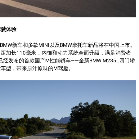
驾驶体验
款BMW新车和多款MINI以及BMW摩托车新品将在中国上市。
其轴距加长110毫米，内饰和动力系统全面升级，满足消费者
经发布的首款国产M性能轿车——全新BMW M235L四门轿
能车型，带来原汁原味的M驾趣。