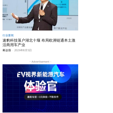
行业要闻
速豹科技落户湖北十堰 布局欧洲链通本土激
活商用车产业
蒋达强
-
2026年8月5日
- Advertisement -