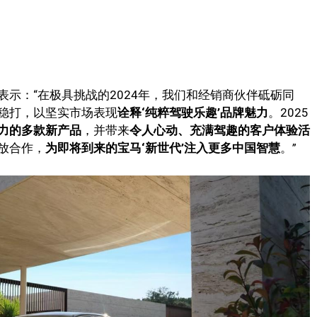
示：“在极具挑战的2024年，我们和经销商伙伴砥砺同
稳打，以坚实市场表现
诠释‘
纯粹驾驶乐趣
’品牌魅力
。2025
力的
多款新
产
品
，并带来
令人心动、充满驾趣
的
客户
体验活
放合作，
为即将到来的宝马
‘
新世代
’
注入更多中国智慧
。”