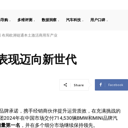
辆导购
多维评测
数据洞察
汽车科技
用户口碑
布局欧洲链通本土激活商用车产业
工08 670 Max上市限时价17.99万元
表现迈向新世代
Facebook
Share
”的品牌承诺，携手经销商伙伴提升运营质效，在充满挑战的
24年在中国市场交付714,530辆BMW和MINI品牌汽
销量第一名
，并在多个细分市场继续保持领先。