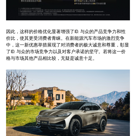
因此，这样的价格优化显著增强了ID. 与众的产品竞争力和性
价比，使其更受消费者青睐。在新能源汽车市场的激烈竞争
中，这一新优惠举措展现了对消费者的极大诚意和尊重，彰显
了ID. 与众的市场竞争力以及对客户承诺的坚守。若将这一价
格与市场其他产品相比较，无疑是诚意十足。