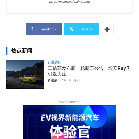
http://www.evchuxing.com
Facebook
Twitter
热点新闻
行业要闻
工信部发布新一轮新车公告，埃安Ray 7
引发关注
蒋达强
-
2026年8月7日
- Advertisement -