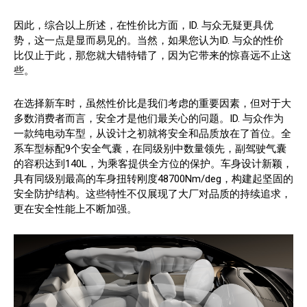
因此，综合以上所述，在性价比方面，ID. 与众无疑更具优
势，这一点是显而易见的。当然，如果您认为ID. 与众的性价
比仅止于此，那您就大错特错了，因为它带来的惊喜远不止这
些。
在选择新车时，虽然性价比是我们考虑的重要因素，但对于大
多数消费者而言，安全才是他们最关心的问题。ID. 与众作为
一款纯电动车型，从设计之初就将安全和品质放在了首位。全
系车型标配9个安全气囊，在同级别中数量领先，副驾驶气囊
的容积达到140L，为乘客提供全方位的保护。车身设计新颖，
具有同级别最高的车身扭转刚度48700Nm/deg，构建起坚固的
安全防护结构。这些特性不仅展现了大厂对品质的持续追求，
更在安全性能上不断加强。