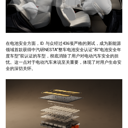
在电池安全方面，ID. 与众经过436项严格的测试，成为新能源
领域首款获得中汽研NESTA“整车电池安全认证”和“电池安全年
度车型”双认证的车型，彻底消除了用户对电动汽车安全的担
忧。这一点对于电动汽车来说至关重要，体现了对用户生命安
全的深切关怀。