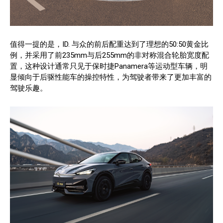
值得一提的是，ID. 与众的前后配重达到了理想的50:50黄金比
例，并采用了前235mm与后255mm的非对称混合轮胎宽度配
置，这种设计通常只见于保时捷Panamera等运动型车辆，明
显倾向于后驱性能车的操控特性，为驾驶者带来了更加丰富的
驾驶乐趣。