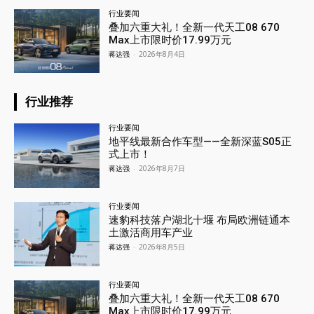
行业要闻
叠加六重大礼！全新一代天工08 670
Max上市限时价17.99万元
蒋达强
-
2026年8月4日
行业推荐
行业要闻
地平线最新合作车型——全新深蓝S05正
式上市！
蒋达强
-
2026年8月7日
行业要闻
速豹科技落户湖北十堰 布局欧洲链通本
土激活商用车产业
蒋达强
-
2026年8月5日
行业要闻
叠加六重大礼！全新一代天工08 670
Max上市限时价17.99万元