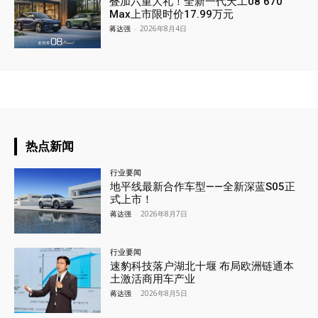
叠加六重大礼！全新一代天工08 670
Max上市限时价17.99万元
蒋达强
-
2026年8月4日
热点新闻
行业要闻
地平线最新合作车型——全新深蓝S05正
式上市！
蒋达强
-
2026年8月7日
行业要闻
速豹科技落户湖北十堰 布局欧洲链通本
土激活商用车产业
蒋达强
-
2026年8月5日