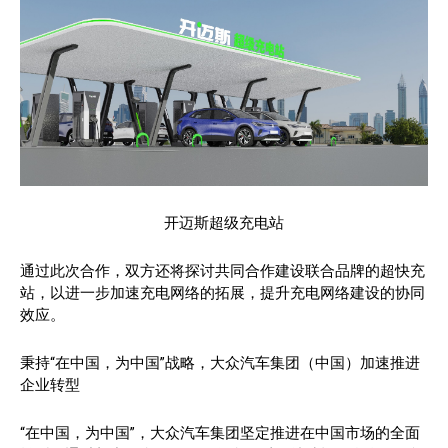
开迈斯超级充电站
通过此次合作，双方还将探讨共同合作建设联合品牌的超快充
站，以进一步加速充电网络的拓展，提升充电网络建设的协同
效应。
秉持“在中国，为中国”战略，大众汽车集团（中国）加速推进
企业转型
“在中国，为中国”，大众汽车集团坚定推进在中国市场的全面