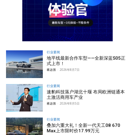
行业要闻
地平线最新合作车型——全新深蓝S05正
式上市！
蒋达强
-
2026年8月7日
行业要闻
速豹科技落户湖北十堰 布局欧洲链通本
土激活商用车产业
蒋达强
-
2026年8月5日
行业要闻
叠加六重大礼！全新一代天工08 670
Max上市限时价17.99万元