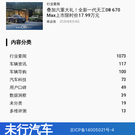
行业要闻
叠加六重大礼！全新一代天工08 670
Max上市限时价17.99万元
蒋达强
-
2026年8月4日
内容分类
行业要闻
1073
车辆资讯
117
车辆导购
100
汽车科技
73
用户口碑
49
数据洞察
39
未分类
19
多维评测
13
未行汽车
京ICP备14005021号-4