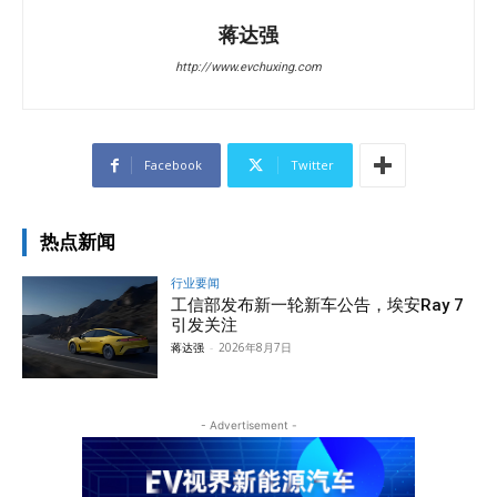
蒋达强
http://www.evchuxing.com
Facebook
Twitter
热点新闻
行业要闻
工信部发布新一轮新车公告，埃安Ray 7
引发关注
蒋达强
-
2026年8月7日
- Advertisement -