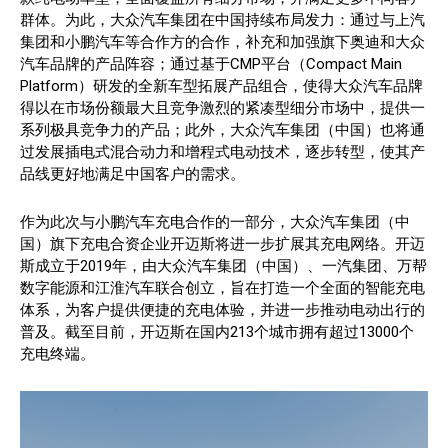
群体。为此，大众汽车集团在中国持续布局发力：通过与上汽
集团和小鹏汽车等合作方的合作，补充和加强旗下奥迪和大众
汽车品牌的产品阵容；通过基于CMP平台（Compact Main
Platform）研发的全新车型拓展产品组合，使得大众汽车品牌
得以在市场份额最大且竞争激烈的紧凑型细分市场中，提供一
系列极具竞争力的产品；此外，大众汽车集团（中国）也将通
过发展插电式混合动力和增程式电动技术，逐步转型，使其产
品线更好地满足中国客户的需求。
作为此次与小鹏汽车充电合作的一部分，大众汽车集团（中
国）旗下充电合资企业开迈斯将进一步扩展其充电网络。开迈
斯成立于2019年，由大众汽车集团（中国）、一汽集团、万帮
数字能源和江淮汽车联合创立，旨在打造一个全面的智能充电
体系，为客户提供便捷的充电体验，并进一步推动电动出行的
普及。截至目前，开迈斯在国内213个城市拥有超过13000个
充电终端。