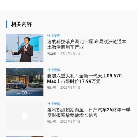
相关内容
行业要闻
速豹科技落户湖北十堰 布局欧洲链通本
土激活商用车产业
蒋达强
-
2026年8月5日
行业要闻
叠加六重大礼！全新一代天工08 670
Max上市限时价17.99万元
蒋达强
-
2026年8月4日
行业要闻
盈利拐点如期而至，日产汽车26财年一季
度财报释放稳健增长信号
蒋达强
-
2026年8月4日