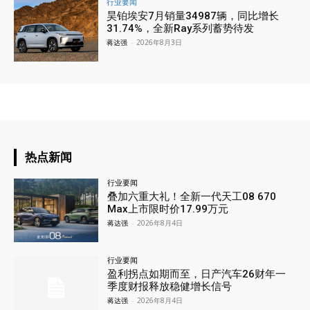
行业要闻
昊铂埃安7月销量34987辆，同比增长
31.74%，全新Ray系列蓄势待发
蒋达强
-
2026年8月3日
热点新闻
行业要闻
叠加六重大礼！全新一代天工08 670
Max上市限时价17.99万元
蒋达强
-
2026年8月4日
行业要闻
盈利拐点如期而至，日产汽车26财年一
季度财报释放稳健增长信号
蒋达强
-
2026年8月4日