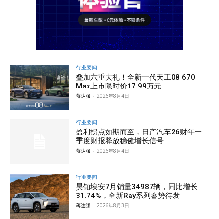
行业要闻
叠加六重大礼！全新一代天工08 670
Max上市限时价17.99万元
蒋达强
-
2026年8月4日
行业要闻
盈利拐点如期而至，日产汽车26财年一
季度财报释放稳健增长信号
蒋达强
-
2026年8月4日
行业要闻
昊铂埃安7月销量34987辆，同比增长
31.74%，全新Ray系列蓄势待发
蒋达强
-
2026年8月3日