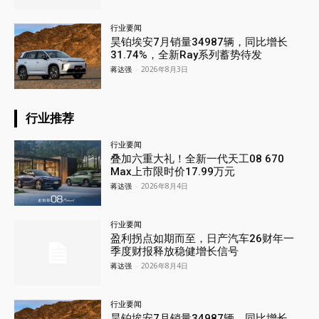
行业要闻
昊铂埃安7月销量34987辆，同比增长
31.74%，全新Ray系列蓄势待发
蒋达强
-
2026年8月3日
行业推荐
行业要闻
叠加六重大礼！全新一代天工08 670
Max上市限时价17.99万元
蒋达强
-
2026年8月4日
行业要闻
盈利拐点如期而至，日产汽车26财年一
季度财报释放稳健增长信号
蒋达强
-
2026年8月4日
行业要闻
昊铂埃安7月销量34987辆，同比增长