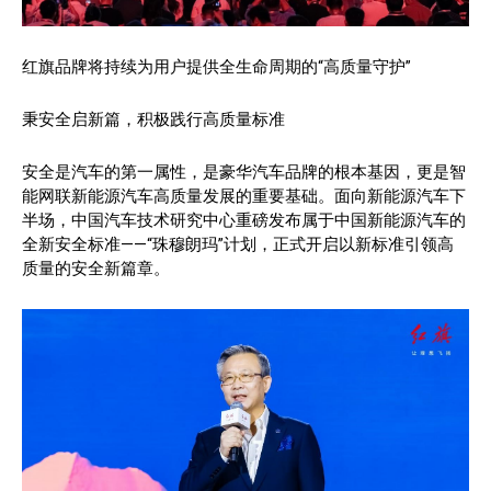
红旗品牌将持续为用户提供全生命周期的“高质量守护”
秉安全启新篇，积极践行高质量标准
安全是汽车的第一属性，是豪华汽车品牌的根本基因，更是智
能网联新能源汽车高质量发展的重要基础。面向新能源汽车下
半场，中国汽车技术研究中心重磅发布属于中国新能源汽车的
全新安全标准——“珠穆朗玛”计划，正式开启以新标准引领高
质量的安全新篇章。