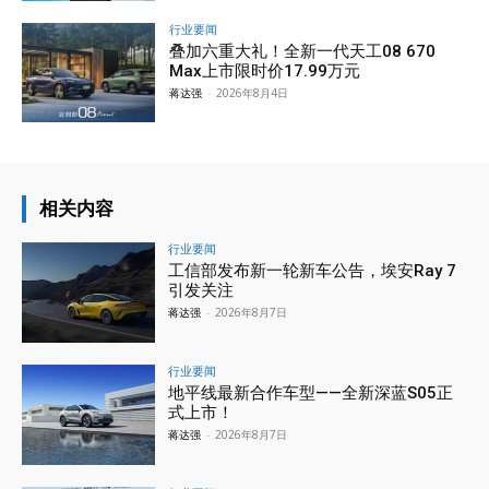
行业要闻
叠加六重大礼！全新一代天工08 670
Max上市限时价17.99万元
蒋达强
-
2026年8月4日
相关内容
行业要闻
工信部发布新一轮新车公告，埃安Ray 7
引发关注
蒋达强
-
2026年8月7日
行业要闻
地平线最新合作车型——全新深蓝S05正
式上市！
蒋达强
-
2026年8月7日