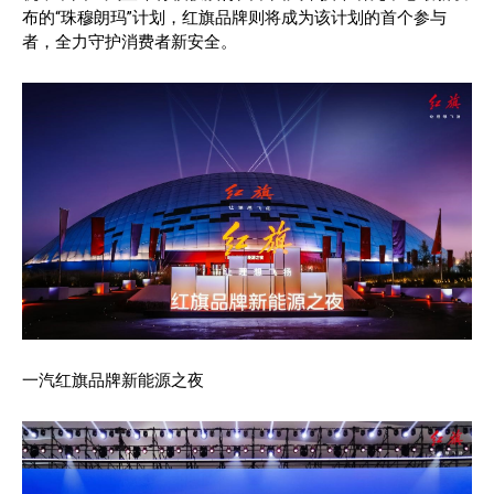
布的“珠穆朗玛”计划，红旗品牌则将成为该计划的首个参与
者，全力守护消费者新安全。
一汽红旗品牌新能源之夜