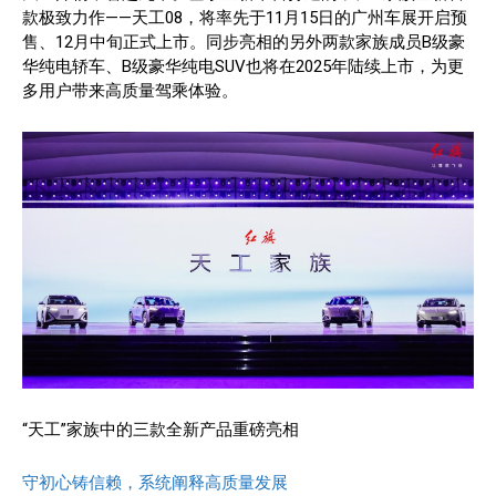
款极致力作——天工08，将率先于11月15日的广州车展开启预
售、12月中旬正式上市。同步亮相的另外两款家族成员B级豪
华纯电轿车、B级豪华纯电SUV也将在2025年陆续上市，为更
多用户带来高质量驾乘体验。
“天工”家族中的三款全新产品重磅亮相
守初心铸信赖，系统阐释高质量发展