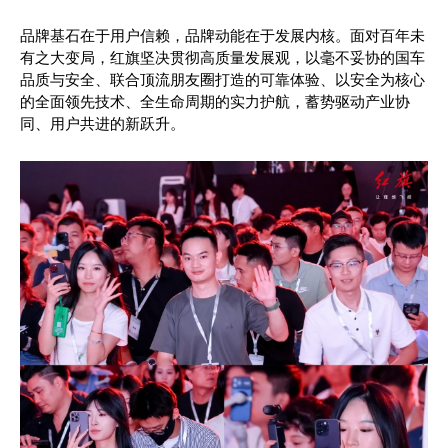
品牌基石在于用户信赖，品牌动能在于发展内核。面对百年未
有之大变局，红旗坚决贯彻高质量发展观，以毫不妥协的国车
品质与安全、联合顶流朋友圈打造的可靠体验、以安全为核心
的全面领先技术、全生命周期的实力护航，蓄势驱动产业协
同、用户共进的新跃升。