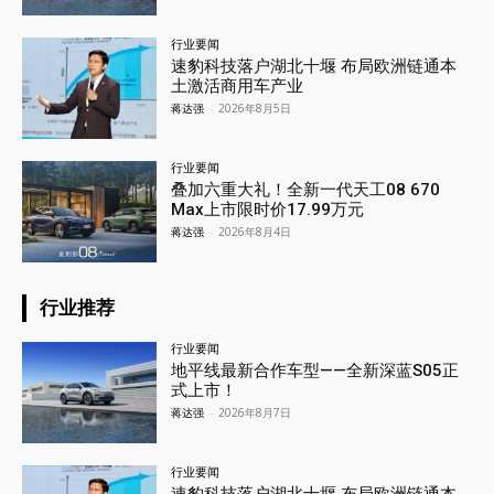
行业要闻
速豹科技落户湖北十堰 布局欧洲链通本
土激活商用车产业
蒋达强
-
2026年8月5日
行业要闻
叠加六重大礼！全新一代天工08 670
Max上市限时价17.99万元
蒋达强
-
2026年8月4日
行业推荐
行业要闻
地平线最新合作车型——全新深蓝S05正
式上市！
蒋达强
-
2026年8月7日
行业要闻
速豹科技落户湖北十堰 布局欧洲链通本