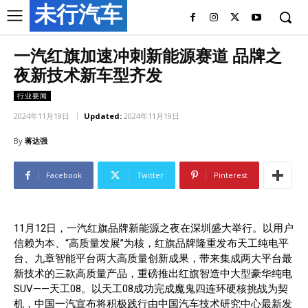
未行汽车
一汽红旗加速冲刺新能源赛道 品牌之
夜新技术新车型齐发
行业要闻
2024年11月19日
Updated:
2024年11月19日
By
蒋达强
Facebook
Twitter
Pinterest
11月12日，一汽红旗品牌新能源之夜在深圳盛大举行。以用户
信赖为本、“高质量发展”为核，红旗品牌隆重发布天工纯电平
台、九章智能平台两大高质量创新成果，带来集成两大平台最
新技术的三款高质量产品，重磅推出红旗智造中大型豪华纯电
SUV——天工08。以天工08成功完成魔鬼四连环硬核挑战为契
机，中国一汽宣布将积极践行由中国汽车技术研究中心最新发