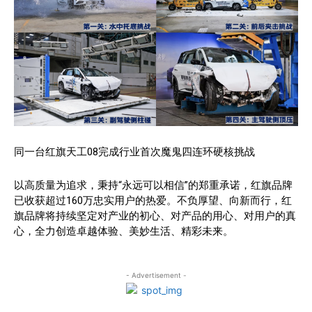
同一台红旗天工08完成行业首次魔鬼四连环硬核挑战
以高质量为追求，秉持“永远可以相信”的郑重承诺，红旗品牌
已收获超过160万忠实用户的热爱。不负厚望、向新而行，红
旗品牌将持续坚定对产业的初心、对产品的用心、对用户的真
心，全力创造卓越体验、美妙生活、精彩未来。
- Advertisement -