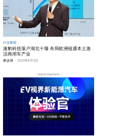
行业要闻
速豹科技落户湖北十堰 布局欧洲链通本土激
活商用车产业
蒋达强
-
2026年8月5日
- Advertisement -