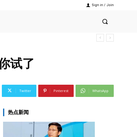
Sign in / Join
替你试了
Twitter
Pinterest
WhatsApp
热点新闻