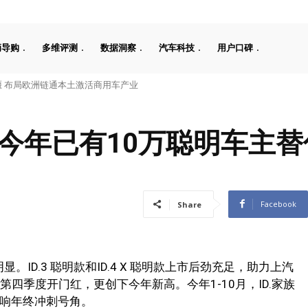
辆导购
多维评测
数据洞察
汽车科技
用户口碑
工08 670 Max上市限时价17.99万元
？今年已有10万聪明车主
Facebook
Share
显。ID.3 聪明款和ID.4 X 聪明款上市后劲充足，助力上汽
迎来第四季度开门红，更创下今年新高。今年1-10月，ID.家族
吹响年终冲刺号角。