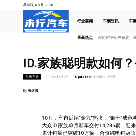
星期四, 6 8 月, 2026
行业要闻
车辆资讯
车
最新热点
叠加六重大礼！全新一代天
ID.家族聪明款如何
2024年11月7日
Updated:
2024年11月7日
车辆导购
By
蒋达强
10月，车市延续“金九”热度，“银十”成色明
大众ID.家族单月新车交付14,286辆，
累计销量已突破10万辆，合资纯电销冠