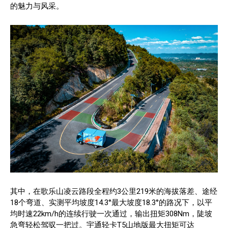
的魅力与风采。
其中，在歌乐山凌云路段全程约3公里219米的海拔落差、途经
18个弯道、实测平均坡度14.3°最大坡度18.3°的路况下，以平
均时速22km/h的连续行驶一次通过，输出扭矩308Nm，陡坡
急弯轻松驾驭一把过。宇通轻卡T5山地版最大扭矩可达