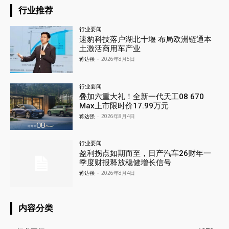
行业推荐
行业要闻
速豹科技落户湖北十堰 布局欧洲链通本
土激活商用车产业
蒋达强
-
2026年8月5日
行业要闻
叠加六重大礼！全新一代天工08 670
Max上市限时价17.99万元
蒋达强
-
2026年8月4日
行业要闻
盈利拐点如期而至，日产汽车26财年一
季度财报释放稳健增长信号
蒋达强
-
2026年8月4日
内容分类