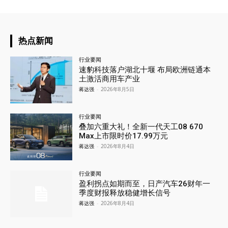
热点新闻
行业要闻
速豹科技落户湖北十堰 布局欧洲链通本
土激活商用车产业
蒋达强
-
2026年8月5日
行业要闻
叠加六重大礼！全新一代天工08 670
Max上市限时价17.99万元
蒋达强
-
2026年8月4日
行业要闻
盈利拐点如期而至，日产汽车26财年一
季度财报释放稳健增长信号
蒋达强
-
2026年8月4日