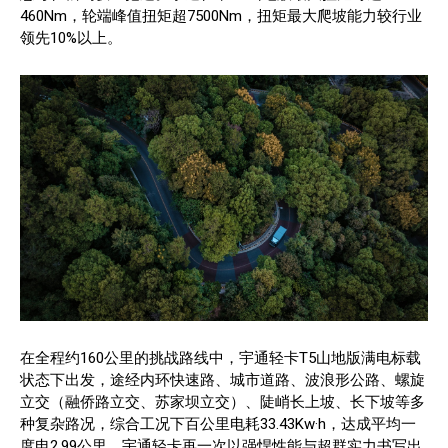
460Nm，轮端峰值扭矩超7500Nm，扭矩最大爬坡能力较行业
领先10%以上。
在全程约160公里的挑战路线中，宇通轻卡T5山地版满电标载
状态下出发，途经内环快速路、城市道路、波浪形公路、螺旋
立交（融侨路立交、苏家坝立交）、陡峭长上坡、长下坡等多
种复杂路况，综合工况下百公里电耗33.43Kw·h，达成平均一
度电2.99公里，宇通轻卡再一次以强悍性能与超群实力书写出