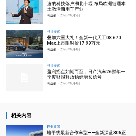
速豹科技落户湖北十堰 布局欧洲链通本
土激活商用车产业
蒋达强
-
2026年8月5日
行业要闻
叠加六重大礼！全新一代天工08 670
Max上市限时价17.99万元
蒋达强
-
2026年8月4日
行业要闻
盈利拐点如期而至，日产汽车26财年一
季度财报释放稳健增长信号
蒋达强
-
2026年8月4日
相关内容
行业要闻
地平线最新合作车型——全新深蓝S05正