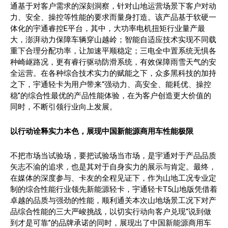
通基于对客户需求的深刻洞察，针对山地运营场景下客户对动
力、安全、操控等性能的要求而量身打造。该产品基于软硬一
体化的宇通睿控E平台，其中，大功率电机扭矩行业量产最
大，澎湃动力保障车辆穿山越岭；智能自适应技术实现不同载
重下合理分配功率，让加速平顺稳定；三电全中置系统无惧各
种崎岖路况，更有睿行驱动防滑系统，有效保障雨雪天气的安
全运营。在各种综合技术实力的赋能之下，众多黑科技的加持
之下，宇通轻卡为用户带来“强动力、高安全、能耗优、操控
稳”的综合性最优的产品性能体验，在为客户创造更大价值的
同时，不断引领行业向上发展。
以行动诠释实力本色，展现中国新能源商用车性能极限
不把市场当试验场，要把试验场当市场，是宇通对于产品品质
矢志不渝的追求，也是其对于自身实力的展示与肯定。最终，
在媒体的深度参与、卡友的全程见证下，作为山地工况专业定
制的综合性能行业领先新能源轻卡，宇通轻卡T5山地版凭借着
卓越的品质与强劲的性能，顺利通关本次山地场景工况下对产
品综合性能的三大严峻挑战，以切实行动向客户兑现“说到做
到才是可靠”的品牌承诺的同时，展现出了中国新能源商用车