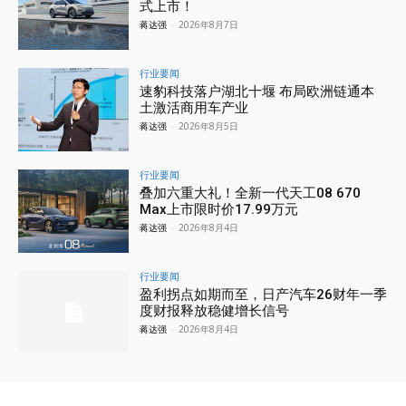
式上市！
蒋达强
-
2026年8月7日
行业要闻
速豹科技落户湖北十堰 布局欧洲链通本
土激活商用车产业
蒋达强
-
2026年8月5日
行业要闻
叠加六重大礼！全新一代天工08 670
Max上市限时价17.99万元
蒋达强
-
2026年8月4日
行业要闻
盈利拐点如期而至，日产汽车26财年一季
度财报释放稳健增长信号
蒋达强
-
2026年8月4日