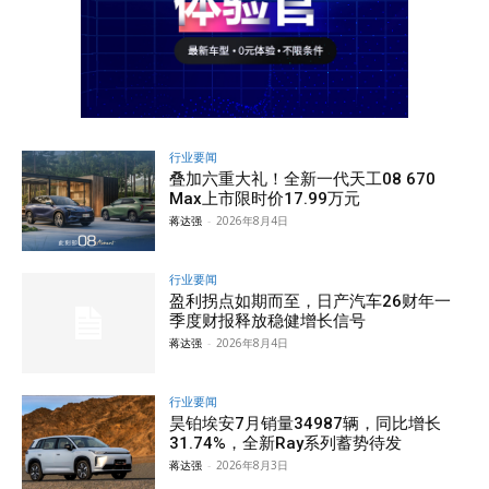
行业要闻
叠加六重大礼！全新一代天工08 670
Max上市限时价17.99万元
蒋达强
-
2026年8月4日
行业要闻
盈利拐点如期而至，日产汽车26财年一
季度财报释放稳健增长信号
蒋达强
-
2026年8月4日
行业要闻
昊铂埃安7月销量34987辆，同比增长
31.74%，全新Ray系列蓄势待发
蒋达强
-
2026年8月3日