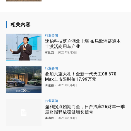
相关内容
行业要闻
速豹科技落户湖北十堰 布局欧洲链通本
土激活商用车产业
蒋达强
-
2026年8月5日
行业要闻
叠加六重大礼！全新一代天工08 670
Max上市限时价17.99万元
蒋达强
-
2026年8月4日
行业要闻
盈利拐点如期而至，日产汽车26财年一季
度财报释放稳健增长信号
蒋达强
-
2026年8月4日