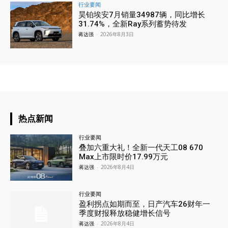
行业要闻
昊铂埃安7月销量34987辆，同比增长
31.74%，全新Ray系列蓄势待发
蒋达强
-
2026年8月3日
热点新闻
行业要闻
叠加六重大礼！全新一代天工08 670
Max上市限时价17.99万元
蒋达强
-
2026年8月4日
行业要闻
盈利拐点如期而至，日产汽车26财年一
季度财报释放稳健增长信号
蒋达强
-
2026年8月4日