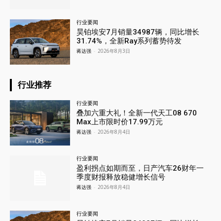
行业要闻
昊铂埃安7月销量34987辆，同比增长
31.74%，全新Ray系列蓄势待发
蒋达强
-
2026年8月3日
行业推荐
行业要闻
叠加六重大礼！全新一代天工08 670
Max上市限时价17.99万元
蒋达强
-
2026年8月4日
行业要闻
盈利拐点如期而至，日产汽车26财年一
季度财报释放稳健增长信号
蒋达强
-
2026年8月4日
行业要闻