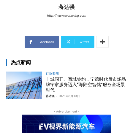
蒋达强
http://www.evchuxing.com
Facebook
Twitter
热点新闻
行业要闻
十城同开、百城签约，宁德时代后市场品
牌宁家服务迈入“海陆空智储”服务全场景
时代
蒋达强
-
2026年8月10日
- Advertisement -