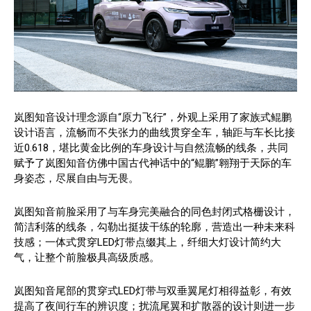
岚图知音设计理念源自“原力飞行”，外观上采用了家族式鲲鹏
设计语言，流畅而不失张力的曲线贯穿全车，轴距与车长比接
近0.618，堪比黄金比例的车身设计与自然流畅的线条，共同
赋予了岚图知音仿佛中国古代神话中的“鲲鹏”翱翔于天际的车
身姿态，尽展自由与无畏。
岚图知音前脸采用了与车身完美融合的同色封闭式格栅设计，
简洁利落的线条，勾勒出挺拔干练的轮廓，营造出一种未来科
技感；一体式贯穿LED灯带点缀其上，纤细大灯设计简约大
气，让整个前脸极具高级质感。
岚图知音尾部的贯穿式LED灯带与双垂翼尾灯相得益彰，有效
提高了夜间行车的辨识度；扰流尾翼和扩散器的设计则进一步