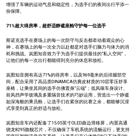
增强了车辆的运动气息和稳定性，为选手们的夜间出行平添一
份保障。
71%超大得房率，超舒适静谧座舱守护每一位选手
斯诺克选手在赛场上的每一次防守与反击都牵动着观众的心
神，在赛场上的每一次全力以赴都是对选手们脑力与体力的消
耗和挑战。岚图知音致力于为选手们提供最佳的“私人空间”，
让他们的每一次出行都能得到充分的休息和放松。
岚图知音拥有高达71%的得房率，以及969毫米的后排腿部空
间，配合采用了高品质DINAMICA仿麂皮材质的10层零压舒享
座椅，让乘坐其间的选手仿佛置身“云端”；低风噪车身设计、
前风挡声学玻璃及多重隔音技术的巧妙运用，营造出一个静谧
如深海般的乘员舱，让选手们在紧张的比赛之余，都能够沉浸
式享受到真正的舒适与放松。
岚图知音车内还配备了15.05英寸OLED曲边滑移屏，内置高通
骁龙8295旗舰芯片，不仅确保了车机系统的流畅运行，更支持