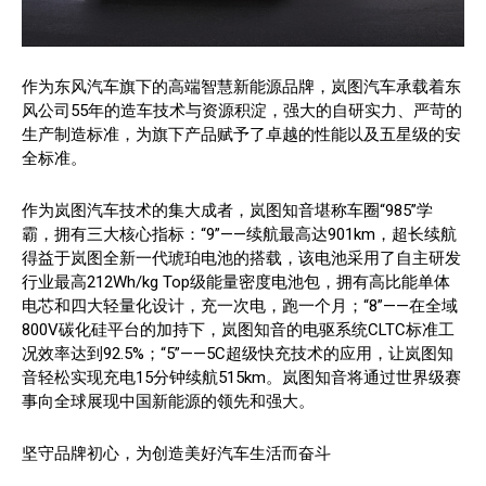
作为东风汽车旗下的高端智慧新能源品牌，岚图汽车承载着东
风公司55年的造车技术与资源积淀，强大的自研实力、严苛的
生产制造标准，为旗下产品赋予了卓越的性能以及五星级的安
全标准。
作为岚图汽车技术的集大成者，岚图知音堪称车圈“985”学
霸，拥有三大核心指标：“9”——续航最高达901km，超长续航
得益于岚图全新一代琥珀电池的搭载，该电池采用了自主研发
行业最高212Wh/kg Top级能量密度电池包，拥有高比能单体
电芯和四大轻量化设计，充一次电，跑一个月；“8”——在全域
800V碳化硅平台的加持下，岚图知音的电驱系统CLTC标准工
况效率达到92.5%；“5”——5C超级快充技术的应用，让岚图知
音轻松实现充电15分钟续航515km。岚图知音将通过世界级赛
事向全球展现中国新能源的领先和强大。
坚守品牌初心，为创造美好汽车生活而奋斗