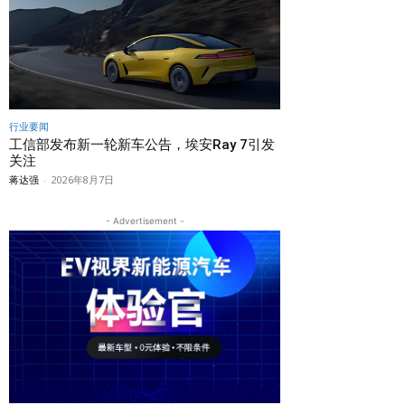
行业要闻
工信部发布新一轮新车公告，埃安Ray 7引发
关注
蒋达强
-
2026年8月7日
- Advertisement -