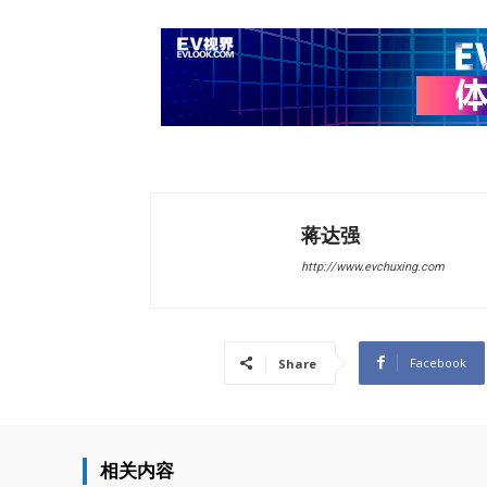
蒋达强
http://www.evchuxing.com
Facebook
Share
相关内容