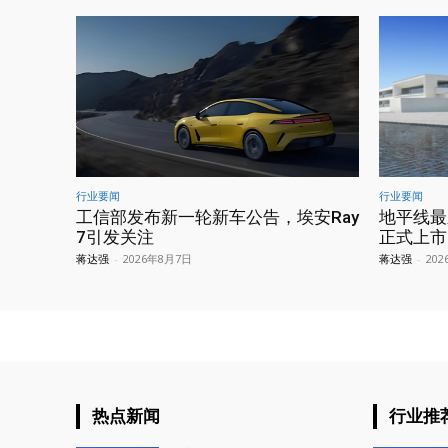
行业要闻
行业要闻
工信部发布新一轮新车公告，埃安Ray
地平线最
7引发关注
正式上市
蒋达强
-
2026年8月7日
蒋达强
-
20
热点新闻
行业推