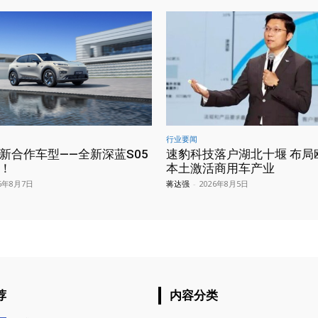
行业要闻
新合作车型——全新深蓝S05
速豹科技落户湖北十堰 布局
！
本土激活商用车产业
26年8月7日
蒋达强
-
2026年8月5日
荐
内容分类