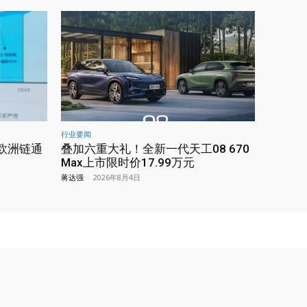
行业要闻
欧洲链通
叠加六重大礼！全新一代天工08 670
Max上市限时价17.99万元
蒋达强
-
2026年8月4日