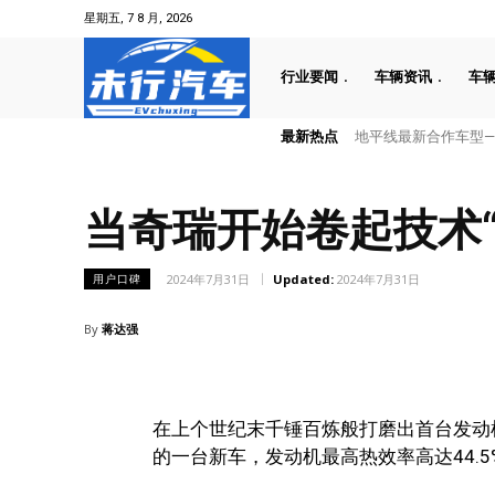
星期五, 7 8 月, 2026
行业要闻
车辆资讯
车
最新热点
速豹科技落户湖北十堰
当奇瑞开始卷起技术“
2024年7月31日
Updated:
2024年7月31日
用户口碑
By
蒋达强
在上个世纪末千锤百炼般打磨出首台发动
的一台新车，发动机最高热效率高达44.5