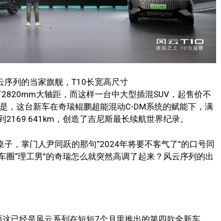
云序列的当家旗舰，T10长宽高尺寸
且拥有2820mm大轴距，而这样一台中大型插混SUV，起售价不
是，这台新车在奇瑞鲲鹏超能混动C-DM系统的赋能下，满
169.641km，创造了吉尼斯最长续航世界纪录。
桌子，掌门人尹同跃的那句“2024年将要不客气了”的口号同
车圈“理工男”的奇瑞怎么就突然高调了起来？风云序列的出
，而这已经是风云系列在短短7个月里推出的第四款全新车