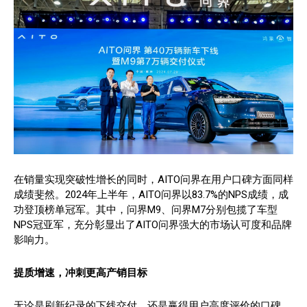
在销量实现突破性增长的同时，AITO问界在用户口碑方面同样
成绩斐然。2024年上半年，AITO问界以83.7%的NPS成绩，成
功登顶榜单冠军。其中，问界M9、问界M7分别包揽了车型
NPS冠亚军，充分彰显出了AITO问界强大的市场认可度和品牌
影响力。
提质增速，冲刺更高产销目标
无论是刷新纪录的下线交付，还是赢得用户高度评价的口碑，