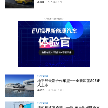
蒋达强
-
2026年8月7日
- Advertisement -
行业要闻
地平线最新合作车型——全新深蓝S05正
式上市！
蒋达强
-
2026年8月7日
行业要闻
速豹科技落户湖北十堰 布局欧洲链通本