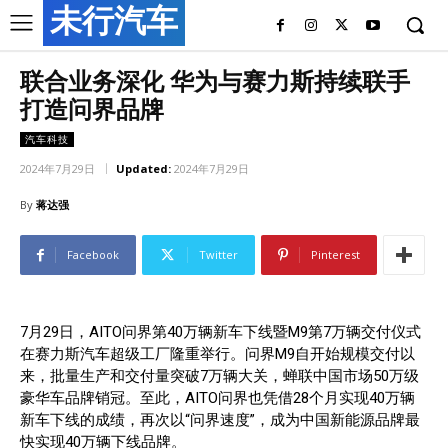
未行汽车
联合业务深化 华为与赛力斯持续联手
打造问界品牌
汽车科技
2024年7月29日
Updated:
2024年7月29日
By
蒋达强
Facebook
Twitter
Pinterest
7月29日，AITO问界第40万辆新车下线暨M9第7万辆交付仪式
在赛力斯汽车超级工厂隆重举行。问界M9自开始规模交付以
来，批量生产和交付量突破7万辆大关，蝉联中国市场50万级
豪华车品牌销冠。至此，AITO问界也凭借28个月实现40万辆
新车下线的成绩，再次以“问界速度”，成为中国新能源品牌最
快实现40万辆下线品牌。