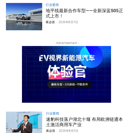
行业要闻
地平线最新合作车型——全新深蓝S05正
式上市！
蒋达强
-
2026年8月7日
- Advertisement -
行业要闻
速豹科技落户湖北十堰 布局欧洲链通本
土激活商用车产业
蒋达强
-
2026年8月5日