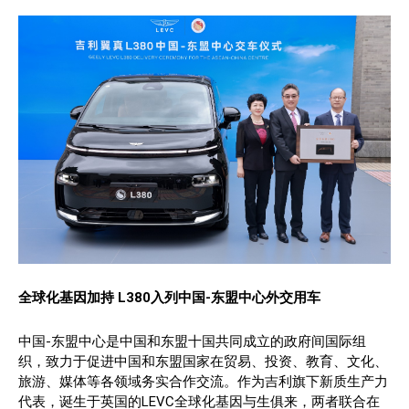
全球化基因加持 L380入列中国-东盟中心外交用车
中国-东盟中心是中国和东盟十国共同成立的政府间国际组
织，致力于促进中国和东盟国家在贸易、投资、教育、文化、
旅游、媒体等各领域务实合作交流。作为吉利旗下新质生产力
代表，诞生于英国的LEVC全球化基因与生俱来，两者联合在