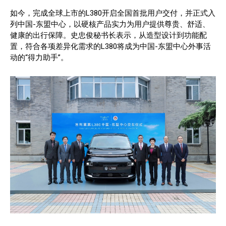
如今，完成全球上市的L380开启全国首批用户交付，并正式入
列中国-东盟中心，以硬核产品实力为用户提供尊贵、舒适、
健康的出行保障。史忠俊秘书长表示，从造型设计到功能配
置，符合各项差异化需求的L380将成为中国-东盟中心外事活
动的“得力助手”。