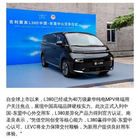
自全球上市以来，L380已经成为40万级豪华纯电MPV终端用
户关注焦点，展现中国高端品牌硬核实力。此次正式入列中
国-东盟中心外交用车，L380差异化产品力得到官方认证。南
圣良表示，“凭借空间创变等核心能力，L380赢得中国-东盟中
心认可。LEVC将全力保障交付顺畅，为新用户提供良好用车
体验。”