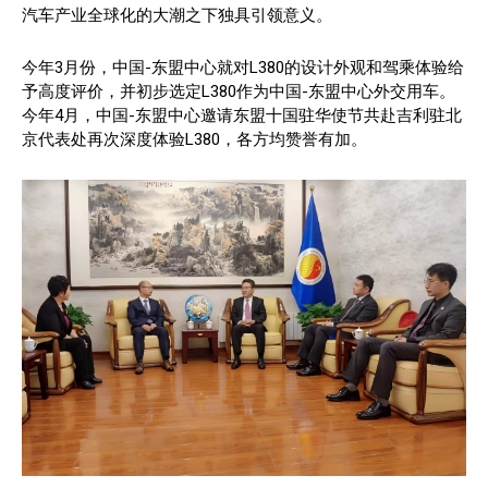
汽车产业全球化的大潮之下独具引领意义。
今年3月份，中国-东盟中心就对L380的设计外观和驾乘体验给
予高度评价，并初步选定L380作为中国-东盟中心外交用车。
今年4月，中国-东盟中心邀请东盟十国驻华使节共赴吉利驻北
京代表处再次深度体验L380，各方均赞誉有加。