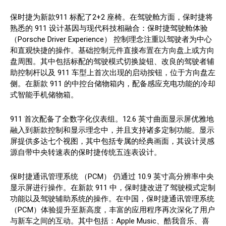
保时捷为新款911 标配了2+2 座椅。在驾驶舱方面，保时捷将
熟悉的 911 设计基因与现代科技相融合：保时捷驾驶舱体验
（Porsche Driver Experience） 控制理念注重以驾驶者为中心
和直观快捷的操作。基础控制元件直接布置在方向盘上或方向
盘周围。其中包括标配的驾驶模式切换旋钮、改良的驾驶者辅
助控制杆以及 911 车型上首次出现的启动按钮，位于方向盘左
侧。在新款 911 的中控台储物箱内，配备感应充电功能的冷却
式智能手机储物箱。
911 首次配备了全数字化仪表组。12.6 英寸曲面显示屏优雅地
融入到新款控制和显示理念中，并且支持诸多定制功能。显示
屏提供多达七个视图，其中包括专属的经典画面，其设计灵感
源自带中央转速表的保时捷传统五连表设计。
保时捷通讯管理系统 （PCM） 仍通过 10.9 英寸高分辨率中央
显示屏进行操作。在新款 911 中，保时捷改进了驾驶模式定制
功能以及驾驶辅助系统的操作。在中国，保时捷通讯管理系统
（PCM）体验提升至新高度，丰富的应用程序再次深化了用户
与新车之间的互动。其中包括：Apple Music、酷我音乐、喜