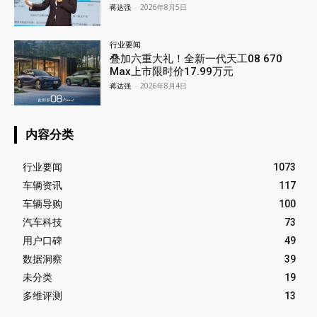
蒋达强
-
2026年8月5日
行业要闻
叠加六重大礼！全新一代天工08 670
Max上市限时价17.99万元
蒋达强
-
2026年8月4日
内容分类
行业要闻
1073
车辆资讯
117
车辆导购
100
汽车科技
73
用户口碑
49
数据洞察
39
未分类
19
多维评测
13