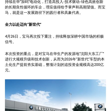
持续在华“加码”电动化，打造高投入-技术驱动-绿色高效创新
的长期良性循环的车企，理应值得给予掌声和高期望值。而宝
马，就是这一发展路径下的践行者和具象代表。
全力以赴迈向“新世代”
4月26日，宝马再次投下重注，持续释放深耕中国市场的积极
信号。
本次投资的重点，是对宝马在华生产的发源地“沈阳大东工厂”
进行大规模升级和技术创新，从而为2026年“新世代”车型的本
土化生产提前夯实基础，整项计划的追投资金规模高达200亿
元。