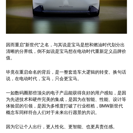
因而重启“新世代”之名，与其说是宝马是想和燃油时代划分出
清晰的分界线，倒不如说是宝马想在电动时代重新定义品牌价
值。
毕竟在重启命名的背后，是一整套造车大逻辑的转变。换句话
说，在电动时代，宝马，只会更宝马。
一如数码圈那些顶尖的电子产品能获得良好的用户感知，是因
为先进技术和硬件完美的集成，是因为在智能、性能、设计等
体验层的引领，是因为多维度打破了行业桎梏，BMW新世代
概念车同样符合人们对于未来出行愿景的共识。
因为它让个人出行，更人性化、更智能、也更具责任感。