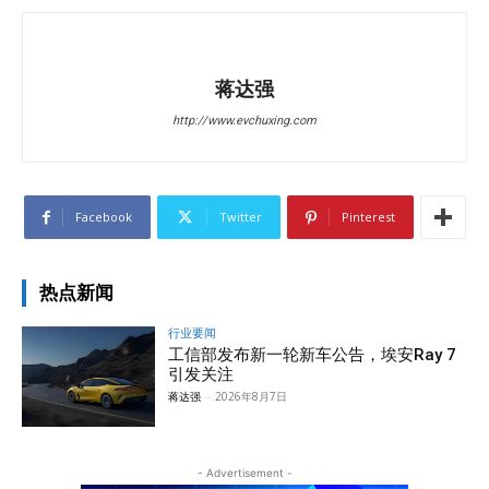
蒋达强
http://www.evchuxing.com
Facebook
Twitter
Pinterest
热点新闻
行业要闻
工信部发布新一轮新车公告，埃安Ray 7
引发关注
蒋达强
-
2026年8月7日
- Advertisement -