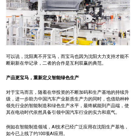
可以说，沈阳离不开宝马，而宝马也因为沈阳大力支持才能不
断刷新在华记录，二者的合作是互利双赢的典范。
产品更宝马，重新定义智能绿色生产
对于宝马而言，随着在华投资的不断加码和生产基地的持续升
级，进一步助力中国汽车产业新质生产力的同时，也借助种种
领先行业的智能制造和绿色生产水平，最终赋能到产品端，使
其在电动时代依然具备引领中国汽车行业的实力和底气。
例如在智能制造领域，AI技术已经广泛应用在沈阳生产基地，
如今已上线了约100项AI应用。