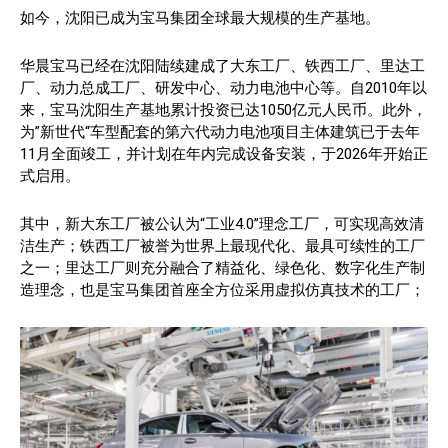
如今，沈阳已成为宝马集团全球最大规模的生产基地。
华晨宝马已经在沈阳陆续建成了大东工厂、铁西工厂、里达工
厂、动力总成工厂、研发中心、动力电池中心等。自2010年以
来，宝马沈阳生产基地累计投资已达1050亿元人民币。此外，
为”新世代“车型配套的第六代动力电池项目主体建筑已于去年
11月全面竣工，并计划在年内完成设备安装，于2026年开始正
式启用。
其中，新大东工厂被公认为“工业4.0”理念工厂，可实现高效清
洁生产；铁西工厂被誉为世界上最现代化、最具可续性的工厂
之一；里达工厂则充分融合了精益化、绿色化、数字化生产制
造理念，也是宝马集团首座全方位采用虚拟仿真技术的工厂；