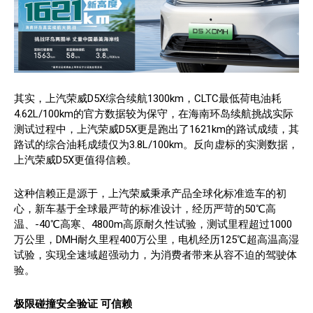
其实，上汽荣威D5X综合续航1300km，CLTC最低荷电油耗
4.62L/100km的官方数据较为保守，在海南环岛续航挑战实际
测试过程中，上汽荣威D5X更是跑出了1621km的路试成绩，其
路试的综合油耗成绩仅为3.8L/100km。反向虚标的实测数据，
上汽荣威D5X更值得信赖。
这种信赖正是源于，上汽荣威秉承产品全球化标准造车的初
心，新车基于全球最严苛的标准设计，经历严苛的50℃高
温、-40℃高寒、4800m高原耐久性试验，测试里程超过1000
万公里，DMH耐久里程400万公里，电机经历125℃超高温高湿
试验，实现全速域超强动力，为消费者带来从容不迫的驾驶体
验。
极限碰撞安全验证 可信赖