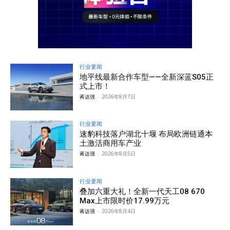
行业要闻
地平线最新合作车型——全新深蓝S05正
式上市！
蒋达强
-
2026年8月7日
行业要闻
速豹科技落户湖北十堰 布局欧洲链通本
土激活商用车产业
蒋达强
-
2026年8月5日
行业要闻
叠加六重大礼！全新一代天工08 670
Max上市限时价17.99万元
蒋达强
-
2026年8月4日