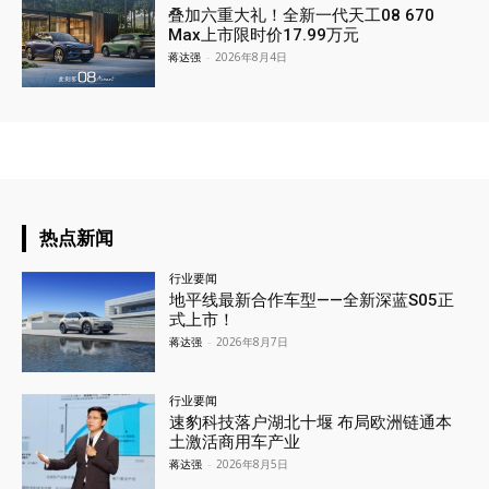
叠加六重大礼！全新一代天工08 670
Max上市限时价17.99万元
蒋达强
-
2026年8月4日
热点新闻
行业要闻
地平线最新合作车型——全新深蓝S05正
式上市！
蒋达强
-
2026年8月7日
行业要闻
速豹科技落户湖北十堰 布局欧洲链通本
土激活商用车产业
蒋达强
-
2026年8月5日