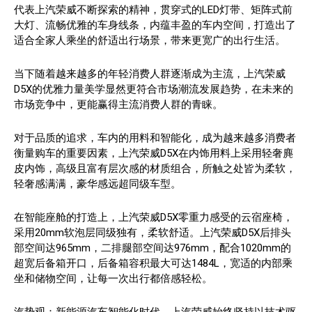
代表上汽荣威不断探索的精神，贯穿式的LED灯带、矩阵式前
大灯、流畅优雅的车身线条，内蕴丰盈的车内空间，打造出了
适合全家人乘坐的舒适出行场景，带来更宽广的出行生活。
当下随着越来越多的年轻消费人群逐渐成为主流，上汽荣威
D5X的优雅力量美学显然更符合市场潮流发展趋势，在未来的
市场竞争中，更能赢得主流消费人群的青睐。
对于品质的追求，车内的用料和智能化，成为越来越多消费者
衡量购车的重要因素，上汽荣威D5X在内饰用料上采用轻奢麂
皮内饰，高级且富有层次感的材质组合，所触之处皆为柔软，
轻奢感满满，豪华感远超同级车型。
在智能座舱的打造上，上汽荣威D5X零重力感受的云宿座椅，
采用20mm软泡层同级独有，柔软舒适。上汽荣威D5X后排头
部空间达965mm，二排腿部空间达976mm，配合1020mm的
超宽后备箱开口，后备箱容积最大可达1484L，宽适的内部乘
坐和储物空间，让每一次出行都倍感轻松。