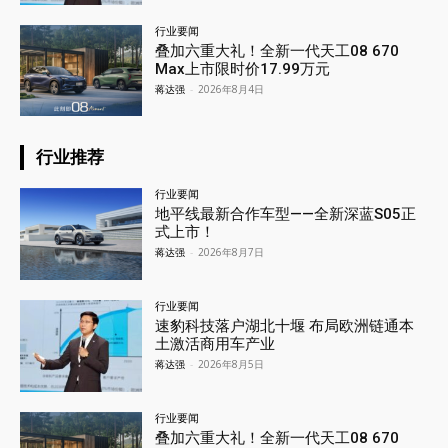
行业要闻
叠加六重大礼！全新一代天工08 670
Max上市限时价17.99万元
蒋达强
-
2026年8月4日
行业推荐
行业要闻
地平线最新合作车型——全新深蓝S05正
式上市！
蒋达强
-
2026年8月7日
行业要闻
速豹科技落户湖北十堰 布局欧洲链通本
土激活商用车产业
蒋达强
-
2026年8月5日
行业要闻
叠加六重大礼！全新一代天工08 670