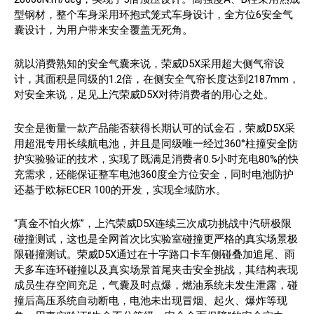
型钢材，整个车身采用环抱式笼式车身设计，全方位6安全气
囊设计，为用户带来安全覆盖无死角。
就以消费熟知的安全气囊来说，荣威D5X采用超大侧气帘设
计，其面积是同级的1.2倍，在侧安全气帘长度达到2187mm，
对安全来说，足见上汽荣威D5X对待消费者的用心之处。
安全是衡量一款产品能否获得长期认可的试金石，荣威D5X采
用超混专用长续航电池，并且是同级唯一经过360°柱撞安全防
护实验验证的技术，实现了既满足消费者0.5小时充电80%的快
充需求，还能保证整车电池360度全方位安全，同时电池防护
还基于欧标ECER 100的开发，实现全域防水。
“真金不怕火炼”，上汽荣威D5X连续三次成功挑战中汽研极限
碰撞测试，这也是全网首次比实验室碰撞更严格的真实场景极
限碰撞测试。荣威D5X通过在十字路口卡车侧碰叠加追尾、雨
天多车连环碰撞以及真实场景首尾夹击安全挑战，其结构表现
成员生存空间充足，气囊及时点爆，燃油系统未发生泄露，碰
撞后高压系统自动断电，电池未出现冒烟、起火、爆炸等现